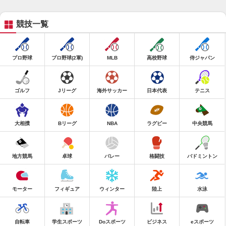
競技一覧
プロ野球
プロ野球(2軍)
MLB
高校野球
侍ジャパン
ゴルフ
Jリーグ
海外サッカー
日本代表
テニス
大相撲
Bリーグ
NBA
ラグビー
中央競馬
地方競馬
卓球
バレー
格闘技
バドミントン
モーター
フィギュア
ウィンター
陸上
水泳
自転車
学生スポーツ
Doスポーツ
ビジネス
eスポーツ