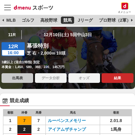
dメニュー
球
MLB
ゴルフ
高校野球
競馬
Jリーグ
プロ野球（2軍）
11R
12月10日(土) 5回中山3日
幕張特別
12R
16:00
芝 右・2,000m 10頭
3歳以上 (混合)(特指) 別定
本賞金：1,450、580、360、220、145万円
出馬表
データ分析
オッズ
結果
競走成績
着順
枠番
馬番
馬名
着差
1
7
7
ルーベンスメモリー
2.01.8
2
2
2
アイアムザチャンプ
1馬身