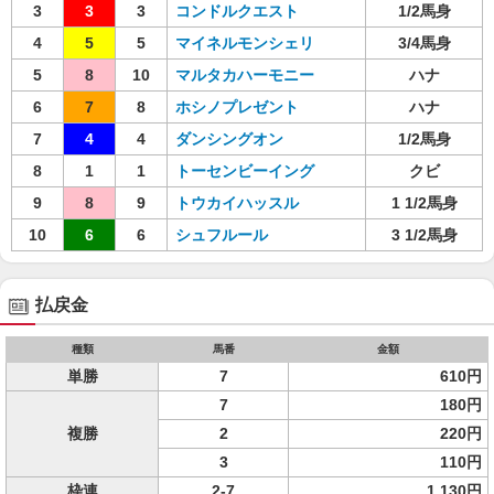
3
3
3
コンドルクエスト
1/2馬身
4
5
5
マイネルモンシェリ
3/4馬身
5
8
10
マルタカハーモニー
ハナ
6
7
8
ホシノプレゼント
ハナ
7
4
4
ダンシングオン
1/2馬身
8
1
1
トーセンビーイング
クビ
9
8
9
トウカイハッスル
1 1/2馬身
10
6
6
シュフルール
3 1/2馬身
払戻金
種類
馬番
金額
単勝
7
610円
7
180円
複勝
2
220円
3
110円
枠連
2-7
1,130円