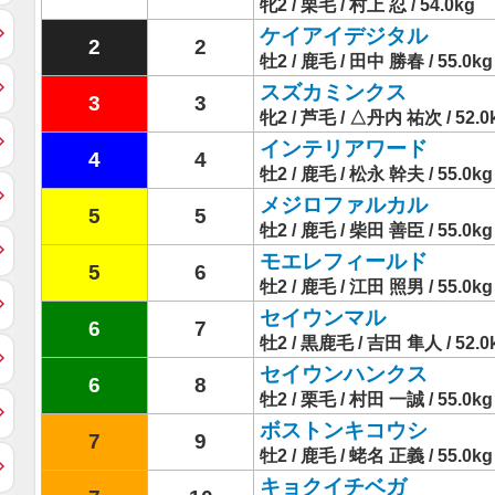
牝2 / 栗毛 / 村上 忍 / 54.0kg
ケイアイデジタル
2
2
牡2 / 鹿毛 / 田中 勝春 / 55.0kg
スズカミンクス
3
3
牝2 / 芦毛 / △丹内 祐次 / 52.0
インテリアワード
4
4
牡2 / 鹿毛 / 松永 幹夫 / 55.0kg
メジロファルカル
5
5
牡2 / 鹿毛 / 柴田 善臣 / 55.0kg
モエレフィールド
5
6
牡2 / 鹿毛 / 江田 照男 / 55.0kg
セイウンマル
6
7
牡2 / 黒鹿毛 / 吉田 隼人 / 52.0
セイウンハンクス
6
8
牡2 / 栗毛 / 村田 一誠 / 55.0kg
ボストンキコウシ
7
9
牡2 / 鹿毛 / 蛯名 正義 / 55.0kg
キョクイチベガ