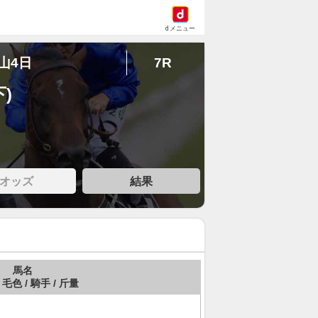
dメニュー
中山4日
7R
)
オッズ
結果
馬名
 毛色 / 騎手 / 斤量