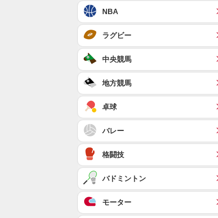
NBA
ラグビー
中央競馬
地方競馬
卓球
バレー
格闘技
バドミントン
モーター