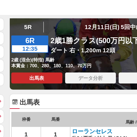
5R
12月11日(日) 5回
6R
2歳1勝クラス(500万円以下
12:35
ダート 右・1,200m 12頭
2歳 (混合)(特指) 馬齢
本賞金：700、280、180、110、70万円
出馬表
データ分析
出馬表
枠番
馬番
馬齢 /
ローランセレス
1
1