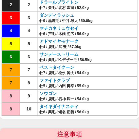
ドラールブライトン
2
2
牡7 / 栗毛 / 北村 宏司 / 52.0kg
ダンディラッシュ
3
3
牡9 / 黒鹿毛 / 中谷 雄太 / 50.0kg
マチカネリュウセイ
4
4
牡6 / 芦毛 / 木幡 初広 / 56.0kg
アドマイヤモナーク
5
5
牡4 / 鹿毛 / 武 豊 / 57.0kg
サンデーストリーム
6
6
牡4 / 栗毛 / K.デザーモ / 56.5kg
ベストタイクーン
7
7
牡7 / 鹿毛 / 松永 幹夫 / 54.0kg
ファイトクラブ
7
8
牡5 / 鹿毛 / 内田 博幸 / 55.0kg
ソウゴン
8
9
牡6 / 鹿毛 / 石神 深一 / 54.0kg
タイキダイナスティ
8
10
牡6 / 栗毛 / 蛯名 正義 / 56.0kg
注意事項