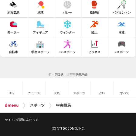
地方競馬
卓球
バレー
格闘技
バドミントン
モーター
フィギュア
ウィンター
陸上
水泳
自転車
学生スポーツ
Doスポーツ
ビジネス
eスポーツ
データ提供：日本中央競馬会
TOP
ニュース
天気
スポーツ
占い
すべて
スポーツ
中央競馬
サイトご利用にあたって
(C) NTT DOCOMO, INC.