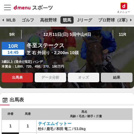
dメニュー
球
MLB
ゴルフ
高校野球
競馬
Jリーグ
プロ野球（2軍）
9R
12月11日(日) 5回中山4日
11R
冬至ステークス
10R
14:45
芝 右 外回り・2,200m 10頭
3歳以上 (混合)[指定] ハンデ
本賞金：1,800、720、450、270、180万円
出馬表
データ分析
オッズ
結果
出馬表
馬名
枠番
馬番
馬齢 / 毛色 / 騎手 / 斤量
テイエムイットー
1
1
牡6 / 鹿毛 / 和田 竜二 / 53.0kg