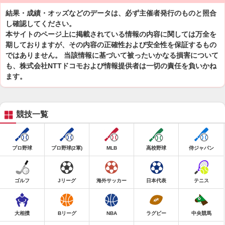
結果・成績・オッズなどのデータは、必ず主催者発行のものと照合
し確認してください。
本サイトのページ上に掲載されている情報の内容に関しては万全を
期しておりますが、その内容の正確性および安全性を保証するもの
ではありません。 当該情報に基づいて被ったいかなる損害について
も、株式会社NTTドコモおよび情報提供者は一切の責任を負いかね
ます。
競技一覧
プロ野球
プロ野球(2軍)
MLB
高校野球
侍ジャパン
ゴルフ
Jリーグ
海外サッカー
日本代表
テニス
大相撲
Bリーグ
NBA
ラグビー
中央競馬