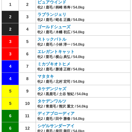
ピュアウインド
1
2
牝2 / 鹿毛 / 柄崎 将寿 / 54.0kg
ラブランジェリ
2
3
牝2 / 鹿毛 / 蛯名 正義 / 54.0kg
ゴールドシューズ
2
4
牝2 / 鹿毛 / 木幡 初広 / 54.0kg
ストックバトル
3
5
牝2 / 鹿毛 / 小林 淳一 / 54.0kg
エレガントキャット
3
6
牝2 / 栗毛 / 横山 典弘 / 54.0kg
ミカヅキオトヒメ
4
7
牝2 / 鹿毛 / 勝浦 正樹 / 54.0kg
マタタキ
4
8
牝2 / 鹿毛 / 北村 宏司 / 54.0kg
タケデンジャズ
5
9
牝2 / 黒鹿毛 / 土谷 智紀 / 54.0kg
タケデンワルツ
5
10
牝2 / 青鹿毛 / 熊沢 重文 / 54.0kg
ディアブローディア
6
11
牝2 / 鹿毛 / 田中 勝春 / 54.0kg
シゲルサンダーアイ
6
12
牝2 / 鹿毛 / 柴田 善臣 / 54.0kg