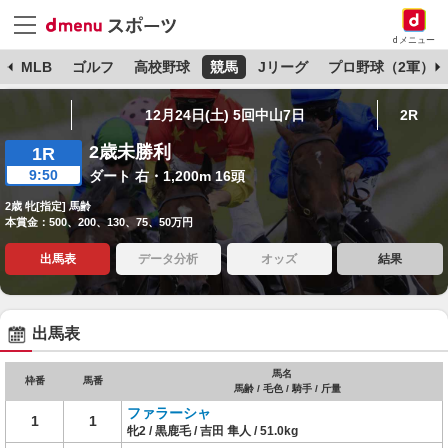
dメニュー
球
MLB
ゴルフ
高校野球
競馬
Jリーグ
プロ野球（2軍）
12月24日(土) 5回中山7日
2R
2歳未勝利
1R
9:50
ダート 右・1,200m 16頭
2歳 牝[指定] 馬齢
本賞金：500、200、130、75、50万円
出馬表
データ分析
オッズ
結果
出馬表
馬名
枠番
馬番
馬齢 / 毛色 / 騎手 / 斤量
ファラーシャ
1
1
牝2 / 黒鹿毛 / 吉田 隼人 / 51.0kg