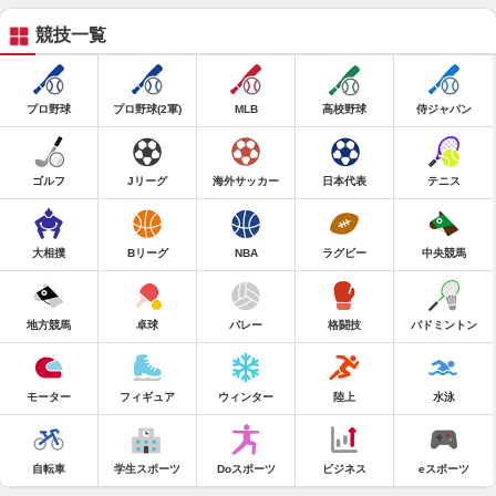
競技一覧
プロ野球
プロ野球(2軍)
MLB
高校野球
侍ジャパン
ゴルフ
Jリーグ
海外サッカー
日本代表
テニス
大相撲
Bリーグ
NBA
ラグビー
中央競馬
地方競馬
卓球
バレー
格闘技
バドミントン
モーター
フィギュア
ウィンター
陸上
水泳
自転車
学生スポーツ
Doスポーツ
ビジネス
eスポーツ