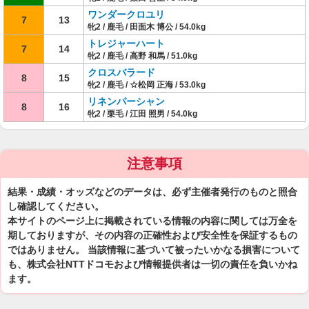
ワンダークロユリ
7
13
牝2 / 鹿毛 / 田面木 博公 / 54.0kg
トレジャーハート
7
14
牝2 / 鹿毛 / 高野 和馬 / 51.0kg
クロスバラード
8
15
牝2 / 鹿毛 / ☆松岡 正海 / 53.0kg
リネンパーシャン
8
16
牝2 / 栗毛 / 江田 照男 / 54.0kg
注意事項
結果・成績・オッズなどのデータは、必ず主催者発行のものと照合
し確認してください。
本サイトのページ上に掲載されている情報の内容に関しては万全を
期しておりますが、その内容の正確性および安全性を保証するもの
ではありません。 当該情報に基づいて被ったいかなる損害について
も、株式会社NTTドコモおよび情報提供者は一切の責任を負いかね
ます。