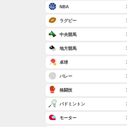
NBA
ラグビー
中央競馬
地方競馬
卓球
バレー
格闘技
バドミントン
モーター