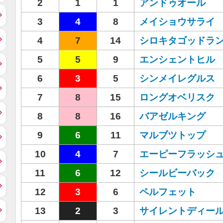
2
1
1
アンドゥオール
3
4
8
メイショウサライ
4
7
14
シロキタゴッドラ
5
5
9
エンシェントヒル
6
3
5
シンメイレグルス
7
8
15
ロングオベリスク
8
8
16
バアゼルキング
9
6
11
マルブツトップ
10
4
7
エーピーフラッシ
11
6
12
シールビーバック
12
3
6
ペルフェット
13
2
3
サイレントディー