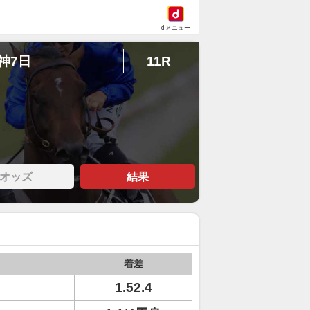
dメニュー
阪神7日
11R
オッズ
結果
着差
1.52.4