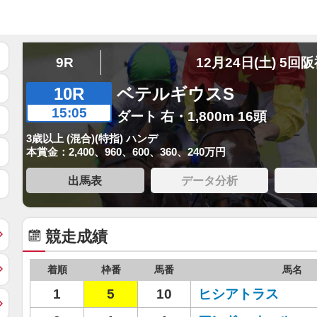
9R
12月24日(土) 5回
10R
ベテルギウスS
15:05
ダート 右・1,800m 16頭
3歳以上 (混合)(特指) ハンデ
本賞金：2,400、960、600、360、240万円
出馬表
データ分析
競走成績
着順
枠番
馬番
馬名
1
5
10
ヒシアトラス