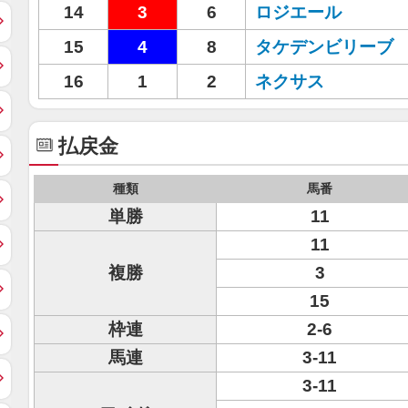
14
3
6
ロジエール
15
4
8
タケデンビリーブ
16
1
2
ネクサス
払戻金
種類
馬番
単勝
11
11
複勝
3
15
枠連
2-6
馬連
3-11
3-11