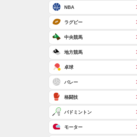
NBA
ラグビー
中央競馬
地方競馬
卓球
バレー
格闘技
バドミントン
モーター