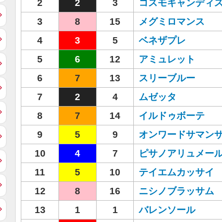
2
2
3
コスモキャンディ
3
8
15
メグミロマンス
4
3
5
ベネザプレ
5
6
12
アミュレット
6
7
13
スリーブルー
7
2
4
ムゼッタ
8
7
14
イルドゥボーテ
9
5
9
オンワードサマン
10
4
7
ピサノアリュメー
11
5
10
テイエムカッサイ
12
8
16
ニシノブラッサム
13
1
1
バレンソール