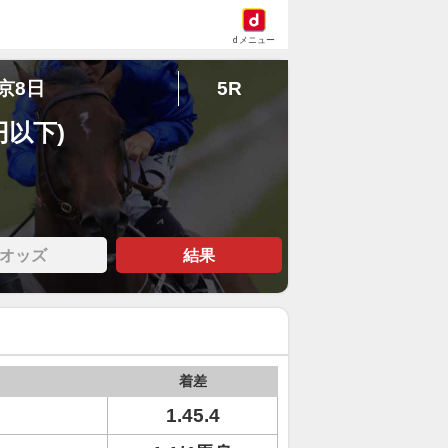
dメニュー
中京8日
5R
円以下)
オッズ
結果
着差
1.45.4