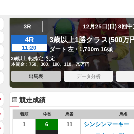
3R
12月25日(日) 3回
4R
3歳以上1勝クラス(500万
11:20
ダート 左・1,700m 16頭
3歳以上 牝[指定] 別定
本賞金：750、300、190、110、75万円
出馬表
データ分析
競走成績
着順
枠番
馬番
馬名
1
6
11
シンシンマーキー