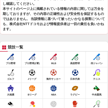
し確認してください。
本サイトのページ上に掲載されている情報の内容に関しては万全を
期しておりますが、その内容の正確性および安全性を保証するもの
ではありません。 当該情報に基づいて被ったいかなる損害について
も、株式会社NTTドコモおよび情報提供者は一切の責任を負いかね
ます。
競技一覧
プロ野球
プロ野球(2軍)
MLB
高校野球
侍ジャパン
ゴルフ
Jリーグ
海外サッカー
日本代表
テニス
大相撲
Bリーグ
NBA
ラグビー
中央競馬