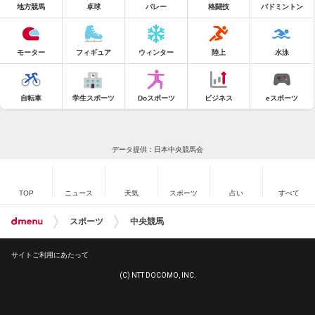
地方競馬
卓球
バレー
格闘技
バドミントン
モーター
フィギュア
ウィンター
陸上
水泳
自転車
学生スポーツ
Doスポーツ
ビジネス
eスポーツ
データ提供：日本中央競馬会
TOP
ニュース
天気
スポーツ
占い
すべて
スポーツ
中央競馬
サイトご利用にあたって
(C) NTT DOCOMO, INC.