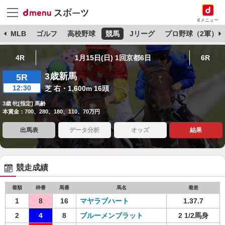
dメニュー
球
MLB
ゴルフ
高校野球
競馬
Jリーグ
プロ野球（2軍）
4R
1月15日(日) 1回京都6日
6R
3歳新馬
5R
12:30
芝 右・1,600m 16頭
3歳 牝[指定] 馬齢
本賞金：700、280、180、110、70万円
出馬表
データ分析
オッズ
結果
競走成績
着順
枠番
馬番
馬名
着差
1
8
16
マヤラブハート
1.37.7
2
4
8
ブルーメンブラット
2 1/2馬身