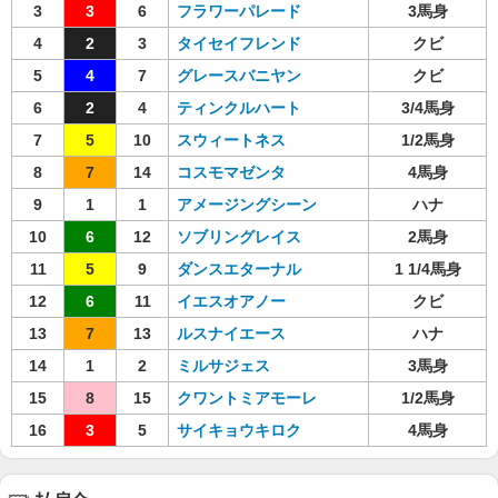
3
3
6
フラワーパレード
3馬身
4
2
3
タイセイフレンド
クビ
5
4
7
グレースバニヤン
クビ
6
2
4
ティンクルハート
3/4馬身
7
5
10
スウィートネス
1/2馬身
8
7
14
コスモマゼンタ
4馬身
9
1
1
アメージングシーン
ハナ
10
6
12
ソブリングレイス
2馬身
11
5
9
ダンスエターナル
1 1/4馬身
12
6
11
イエスオアノー
クビ
13
7
13
ルスナイエース
ハナ
14
1
2
ミルサジェス
3馬身
15
8
15
クワントミアモーレ
1/2馬身
16
3
5
サイキョウキロク
4馬身