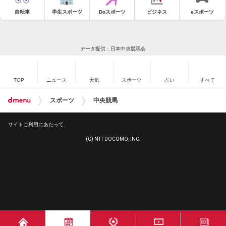
自転車
学生スポーツ
Doスポーツ
ビジネス
eスポーツ
データ提供：日本中央競馬会
TOP
ニュース
天気
スポーツ
占い
すべて
スポーツ
中央競馬
サイトご利用にあたって
(C) NTT DOCOMO, INC.