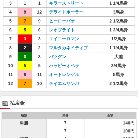
3
1
1
キラーストリート
1 1/4馬身
4
8
12
デライトホーラー
3馬身
5
7
9
ヒーローパオ
2 1/2馬身
6
5
6
レオブライト
1 3/4馬身
7
3
3
エイコーロマン
1/2馬身
8
2
2
マルタカネイティブ
1 1/4馬身
9
6
8
バツグン
大差
10
5
5
ハッピーオペラ
3/4馬身
11
8
11
オートレンゲル
5馬身
12
7
10
テイエムサンバ
2 1/2馬身
払戻金
種類
馬番
金額
単勝
7
140円
7
100円