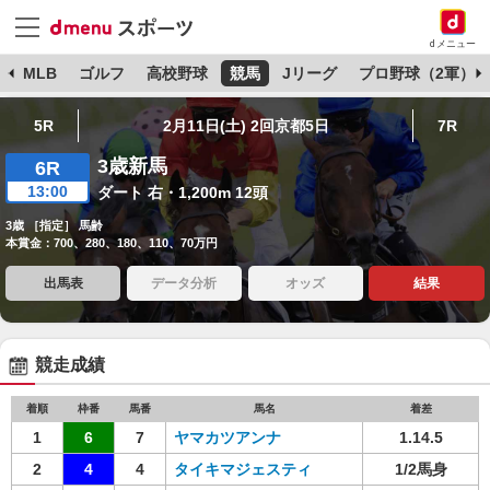
dメニュー
球
MLB
ゴルフ
高校野球
競馬
Jリーグ
プロ野球（2軍）
5R
2月11日(土) 2回京都5日
7R
3歳新馬
6R
13:00
ダート 右・1,200m 12頭
3歳 ［指定］ 馬齢
本賞金：700、280、180、110、70万円
出馬表
データ分析
オッズ
結果
競走成績
着順
枠番
馬番
馬名
着差
1
6
7
ヤマカツアンナ
1.14.5
2
4
4
タイキマジェスティ
1/2馬身