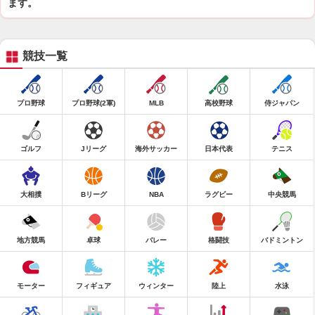
ます。
競技一覧
プロ野球
プロ野球(2軍)
MLB
高校野球
侍ジャパン
ゴルフ
Jリーグ
海外サッカー
日本代表
テニス
大相撲
Bリーグ
NBA
ラグビー
中央競馬
地方競馬
卓球
バレー
格闘技
バドミントン
モーター
フィギュア
ウィンター
陸上
水泳