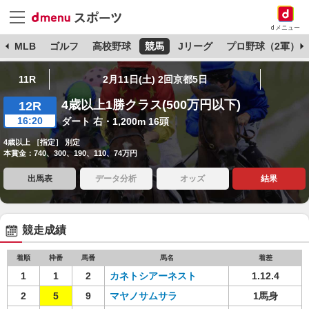
dメニュー
球
MLB
ゴルフ
高校野球
競馬
Jリーグ
プロ野球（2軍）
11R
2月11日(土) 2回京都5日
4歳以上1勝クラス(500万円以下)
12R
16:20
ダート 右・1,200m 16頭
4歳以上 ［指定］ 別定
本賞金：740、300、190、110、74万円
出馬表
データ分析
オッズ
結果
競走成績
着順
枠番
馬番
馬名
着差
1
1
2
カネトシアーネスト
1.12.4
2
5
9
マヤノサムサラ
1馬身