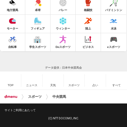
地方競馬
卓球
バレー
格闘技
バドミントン
モーター
フィギュア
ウィンター
陸上
水泳
自転車
学生スポーツ
Doスポーツ
ビジネス
eスポーツ
データ提供：日本中央競馬会
TOP
ニュース
天気
スポーツ
占い
すべて
スポーツ
中央競馬
サイトご利用にあたって
(C) NTT DOCOMO, INC.