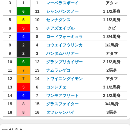
3
1
1
マーベラスボーイ
アタマ
4
6
11
シャンパンスノー
1 1/2馬身
5
5
10
セレナダンス
1 1/2馬身
6
3
5
チアズエイブル
クビ
7
4
8
ロードフォーミュラ
1 3/4馬身
8
2
4
コウエイフウリンカ
1/2馬身
9
2
3
バンダムハリアー
アタマ
10
6
12
グランプリカイザー
2 1/2馬身
11
7
13
ナムラシゲコ
2馬身
12
7
14
トワイニングイモン
アタマ
13
3
6
コンレチェ
3 1/2馬身
14
4
7
ワンモアフリート
2 1/2馬身
15
8
15
グラスファイター
3/4馬身
16
8
16
タツシャンハイ
3馬身