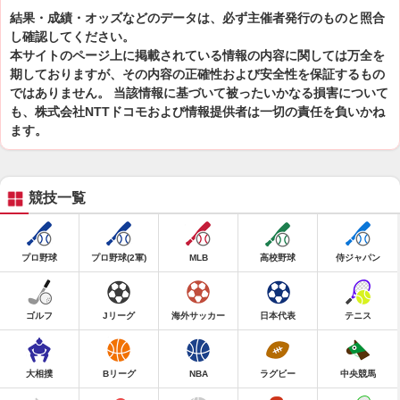
結果・成績・オッズなどのデータは、必ず主催者発行のものと照合
し確認してください。
本サイトのページ上に掲載されている情報の内容に関しては万全を
期しておりますが、その内容の正確性および安全性を保証するもの
ではありません。 当該情報に基づいて被ったいかなる損害について
も、株式会社NTTドコモおよび情報提供者は一切の責任を負いかね
ます。
競技一覧
プロ野球
プロ野球(2軍)
MLB
高校野球
侍ジャパン
ゴルフ
Jリーグ
海外サッカー
日本代表
テニス
大相撲
Bリーグ
NBA
ラグビー
中央競馬