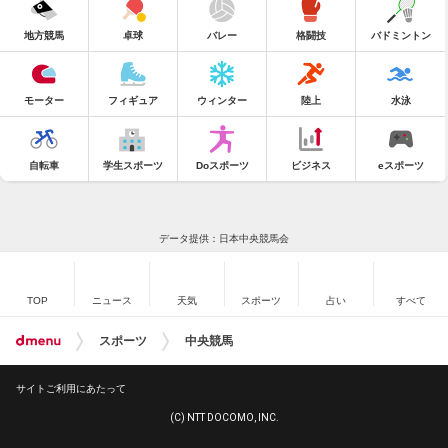
地方競馬
卓球
バレー
格闘技
バドミントン
モーター
フィギュア
ウィンター
陸上
水泳
自転車
学生スポーツ
Doスポーツ
ビジネス
eスポーツ
データ提供：日本中央競馬会
TOP
ニュース
天気
スポーツ
占い
すべて
スポーツ
中央競馬
サイトご利用にあたって
(C) NTT DOCOMO, INC.