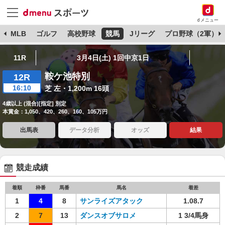
dメニュー
球
MLB
ゴルフ
高校野球
競馬
Jリーグ
プロ野球（2軍）
11R
3月4日(土) 1回中京1日
鞍ケ池特別
12R
16:10
芝 左・1,200m 16頭
4歳以上 (混合)[指定] 別定
本賞金：1,050、420、260、160、105万円
出馬表
データ分析
オッズ
結果
競走成績
着順
枠番
馬番
馬名
着差
1
4
8
サンライズアタック
1.08.7
2
7
13
ダンスオブサロメ
1 3/4馬身