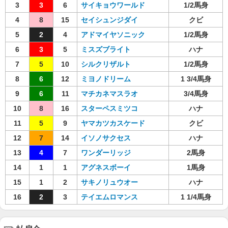
3
3
6
サイキョウワールド
1/2馬身
4
8
15
セイシュンジダイ
クビ
5
2
4
アドマイヤソニック
1/2馬身
6
3
5
ミスズブライト
ハナ
7
5
10
シルクリザルト
1/2馬身
8
6
12
ミヨノドリーム
1 3/4馬身
9
6
11
マチカネマスラオ
3/4馬身
10
8
16
スターペスミツコ
ハナ
11
5
9
ヤマカツカスケード
クビ
12
7
14
イソノサクセス
ハナ
13
4
7
ワンダーリッジ
2馬身
14
1
1
アグネスボーイ
1馬身
15
1
2
サキノリュウオー
ハナ
16
2
3
テイエムロマンス
1 1/4馬身