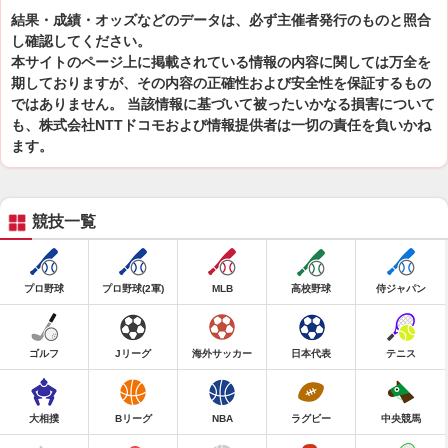
結果・成績・オッズなどのデータは、必ず主催者発行のものと照合
し確認してください。
本サイトのページ上に掲載されている情報の内容に関しては万全を
期しておりますが、その内容の正確性および安全性を保証するもの
ではありません。 当該情報に基づいて被ったいかなる損害について
も、株式会社NTTドコモおよび情報提供者は一切の責任を負いかね
ます。
競技一覧
プロ野球
プロ野球(2軍)
MLB
高校野球
侍ジャパン
ゴルフ
Jリーグ
海外サッカー
日本代表
テニス
大相撲
Bリーグ
NBA
ラグビー
中央競馬