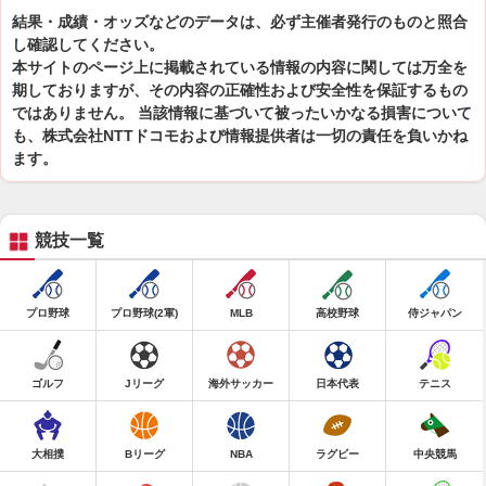
結果・成績・オッズなどのデータは、必ず主催者発行のものと照合
し確認してください。
本サイトのページ上に掲載されている情報の内容に関しては万全を
期しておりますが、その内容の正確性および安全性を保証するもの
ではありません。 当該情報に基づいて被ったいかなる損害について
も、株式会社NTTドコモおよび情報提供者は一切の責任を負いかね
ます。
競技一覧
プロ野球
プロ野球(2軍)
MLB
高校野球
侍ジャパン
ゴルフ
Jリーグ
海外サッカー
日本代表
テニス
大相撲
Bリーグ
NBA
ラグビー
中央競馬