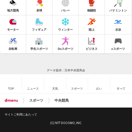
地方競馬
卓球
バレー
格闘技
バドミントン
モーター
フィギュア
ウィンター
陸上
水泳
自転車
学生スポーツ
Doスポーツ
ビジネス
eスポーツ
データ提供：日本中央競馬会
TOP
ニュース
天気
スポーツ
占い
すべて
スポーツ
中央競馬
サイトご利用にあたって
(C) NTT DOCOMO, INC.