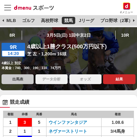
dメニュー
球
MLB
ゴルフ
高校野球
競馬
Jリーグ
プロ野球（2軍）
8R
3月5日(日) 1回中京2日
10R
4歳以上1勝クラス(500万円以下)
9R
14:20
芝 左・1,200m 16頭
4歳以上 別定
本賞金：740、300、190、110、74万円
出馬表
データ分析
オッズ
結果
競走成績
着順
枠番
馬番
馬名
着差
1
3
5
ウインファンタジア
1.08.6
2
1
1
ネヴァーストリート
3/4馬身