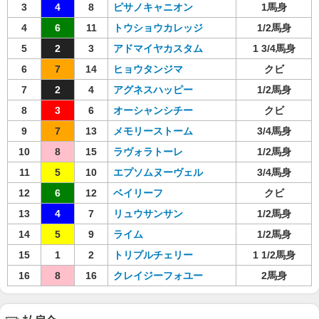
3
4
8
ピサノキャニオン
1馬身
4
6
11
トウショウカレッジ
1/2馬身
5
2
3
アドマイヤカスタム
1 3/4馬身
6
7
14
ヒョウタンジマ
クビ
7
2
4
アグネスハッピー
1/2馬身
8
3
6
オーシャンシチー
クビ
9
7
13
メモリーストーム
3/4馬身
10
8
15
ラヴォラトーレ
1/2馬身
11
5
10
エプソムヌーヴェル
3/4馬身
12
6
12
ベイリーフ
クビ
13
4
7
リュウサンサン
1/2馬身
14
5
9
ライム
1/2馬身
15
1
2
トリプルチェリー
1 1/2馬身
16
8
16
クレイジーフォユー
2馬身