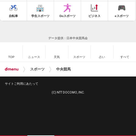
自転車
学生スポーツ
Doスポーツ
ビジネス
eスポーツ
データ提供：日本中央競馬会
TOP
ニュース
天気
スポーツ
占い
すべて
スポーツ
中央競馬
サイトご利用にあたって
(C) NTT DOCOMO, INC.