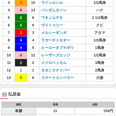
3
7
10
ウインルシル
1/2馬身
4
8
13
バンダムカーン
ハナ
5
6
8
ワキノムテキ
2 1/2馬身
6
6
9
ヴイトゥリー
クビ
7
3
3
メルシーギンガ
アタマ
8
4
4
ラガーチトセオー
1/2馬身
9
4
5
ヒーローオブナポリ
1馬身
10
8
12
レーザーズエッジ
1/2馬身
11
2
2
メジロベッカム
3馬身
12
1
1
タガノスナイパー
2馬身
13
5
6
スマートエンペラー
大差
払戻金
種類
馬番
金額
単勝
11
150円