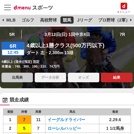
dメニュー
球
MLB
ゴルフ
高校野球
競馬
Jリーグ
プロ野球（2軍）
5R
3月12日(日) 1回中京4日
7R
4歳以上1勝クラス(500万円以下)
6R
12:45
ダート 左・2,300m 13頭
4歳以上 (混合)[指定] 別定
本賞金：740、300、190、110、74万円
出馬表
データ分析
オッズ
結果
競走成績
着順
枠番
馬番
馬名
着差
1
7
11
イーグルドライバー
2.29.6
2
5
7
ローレルハッピー
1 1/2馬身