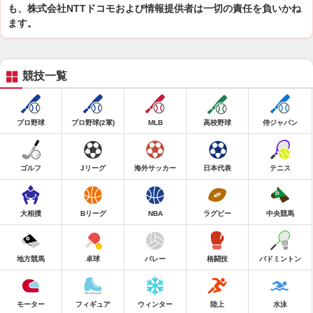
も、株式会社NTTドコモおよび情報提供者は一切の責任を負いかね
ます。
競技一覧
プロ野球
プロ野球(2軍)
MLB
高校野球
侍ジャパン
ゴルフ
Jリーグ
海外サッカー
日本代表
テニス
大相撲
Bリーグ
NBA
ラグビー
中央競馬
地方競馬
卓球
バレー
格闘技
バドミントン
モーター
フィギュア
ウィンター
陸上
水泳