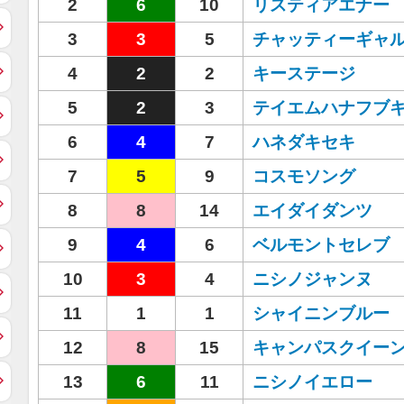
2
6
10
リスティアエナー
3
3
5
チャッティーギャ
4
2
2
キーステージ
5
2
3
テイエムハナフブ
6
4
7
ハネダキセキ
7
5
9
コスモソング
8
8
14
エイダイダンツ
9
4
6
ベルモントセレブ
10
3
4
ニシノジャンヌ
11
1
1
シャイニンブルー
12
8
15
キャンパスクイー
13
6
11
ニシノイエロー