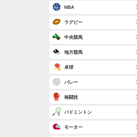
NBA
ラグビー
中央競馬
地方競馬
卓球
バレー
格闘技
バドミントン
モーター