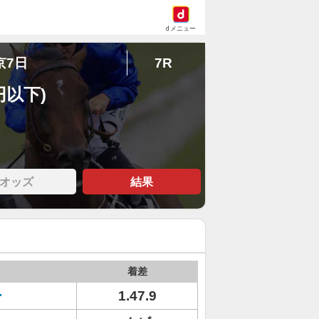
dメニュー
京7日
7R
円以下)
オッズ
結果
着差
ー
1.47.9