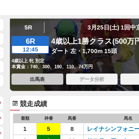
5R
3月25日(土) 1回中
6R
4歳以上1勝クラス(500万
12:45
ダート 左・1,700m 15頭
4歳以上 牝 別定
本賞金：740、300、190、110、74万円
出馬表
データ分析
競走成績
着順
枠番
馬番
馬名
1
5
8
レイナシンフォニ