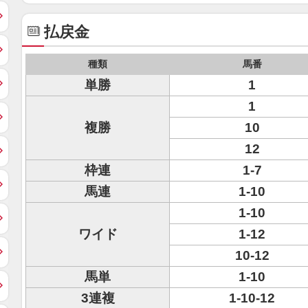
払戻金
種類
馬番
単勝
1
1
複勝
10
12
枠連
1-7
馬連
1-10
1-10
ワイド
1-12
10-12
馬単
1-10
3連複
1-10-12