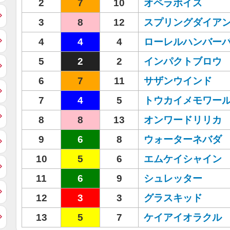
2
7
10
オペラボイス
3
8
12
スプリングダイア
4
4
4
ローレルハンバー
5
2
2
インパクトブロウ
6
7
11
サザンウインド
7
4
5
トウカイメモワー
8
8
13
オンワードリリカ
9
6
8
ウォーターネバダ
10
5
6
エムケイシャイン
11
6
9
シュレッター
12
3
3
グラスキッド
13
5
7
ケイアイオラクル