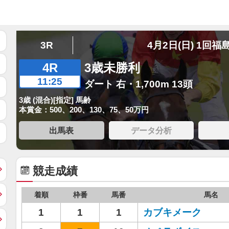
3R
4月2日(日) 1回福
4R
3歳未勝利
11:25
ダート 右・1,700m 13頭
3歳 (混合)[指定] 馬齢
本賞金：500、200、130、75、50万円
出馬表
データ分析
競走成績
着順
枠番
馬番
馬名
1
1
1
カブキメーク