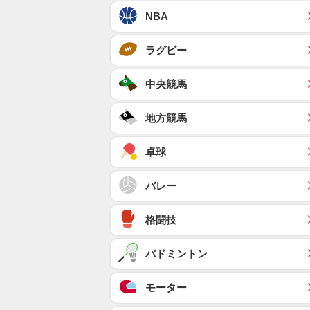
NBA
ラグビー
中央競馬
地方競馬
卓球
バレー
格闘技
バドミントン
モーター