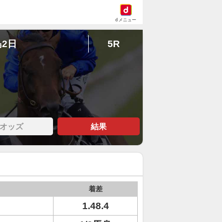
dメニュー
島2日
5R
オッズ
結果
着差
1.48.4