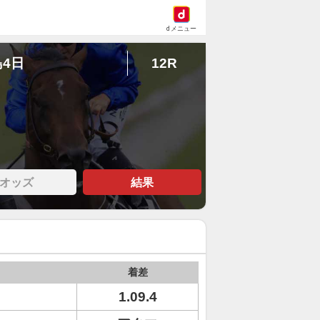
dメニュー
島4日
12R
オッズ
結果
着差
ト
1.09.4