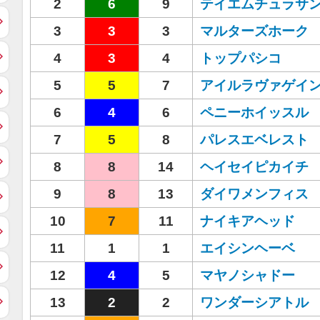
2
6
9
テイエムチュラサ
3
3
3
マルターズホーク
4
3
4
トップパシコ
5
5
7
アイルラヴァゲイ
6
4
6
ペニーホイッスル
7
5
8
パレスエベレスト
8
8
14
ヘイセイピカイチ
9
8
13
ダイワメンフィス
10
7
11
ナイキアヘッド
11
1
1
エイシンヘーベ
12
4
5
マヤノシャドー
13
2
2
ワンダーシアトル