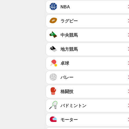
NBA
ラグビー
中央競馬
地方競馬
卓球
バレー
格闘技
バドミントン
モーター