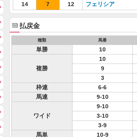
14
7
12
フェリシア
払戻金
種類
馬番
単勝
10
10
複勝
9
3
枠連
6-6
馬連
9-10
9-10
ワイド
3-10
3-9
馬単
10-9