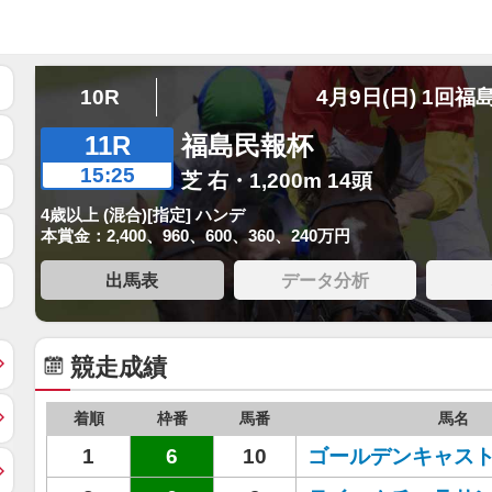
10R
4月9日(日) 1回福
11R
福島民報杯
15:25
芝 右・1,200m 14頭
4歳以上 (混合)[指定] ハンデ
本賞金：2,400、960、600、360、240万円
出馬表
データ分析
競走成績
着順
枠番
馬番
馬名
1
6
10
ゴールデンキャス