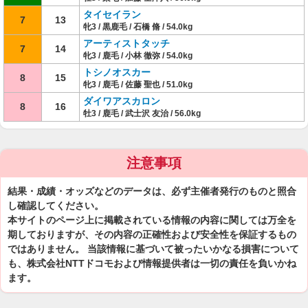
タイセイラン
7
13
牝3 / 黒鹿毛 / 石橋 脩 / 54.0kg
アーティストタッチ
7
14
牝3 / 鹿毛 / 小林 徹弥 / 54.0kg
トシノオスカー
8
15
牝3 / 鹿毛 / 佐藤 聖也 / 51.0kg
ダイワアスカロン
8
16
牡3 / 鹿毛 / 武士沢 友治 / 56.0kg
注意事項
結果・成績・オッズなどのデータは、必ず主催者発行のものと照合
し確認してください。
本サイトのページ上に掲載されている情報の内容に関しては万全を
期しておりますが、その内容の正確性および安全性を保証するもの
ではありません。 当該情報に基づいて被ったいかなる損害について
も、株式会社NTTドコモおよび情報提供者は一切の責任を負いかね
ます。