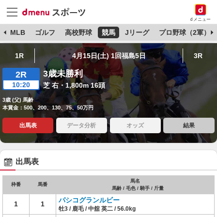
dメニュー
球
MLB
ゴルフ
高校野球
競馬
Jリーグ
プロ野球（2軍）
1R
4月15日(土) 1回福島5日
3R
3歳未勝利
2R
10:20
芝 右・1,800m 16頭
3歳 (父) 馬齢
本賞金：500、200、130、75、50万円
出馬表
データ分析
オッズ
結果
出馬表
馬名
枠番
馬番
馬齢 / 毛色 / 騎手 / 斤量
パシコグランルビー
1
1
牡3 / 鹿毛 / 中舘 英二 / 56.0kg