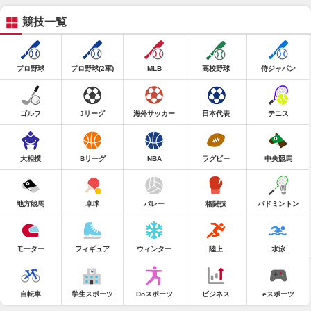
競技一覧
プロ野球
プロ野球(2軍)
MLB
高校野球
侍ジャパン
ゴルフ
Jリーグ
海外サッカー
日本代表
テニス
大相撲
Bリーグ
NBA
ラグビー
中央競馬
地方競馬
卓球
バレー
格闘技
バドミントン
モーター
フィギュア
ウィンター
陸上
水泳
自転車
学生スポーツ
Doスポーツ
ビジネス
eスポーツ