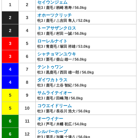
セイウンジェム
1
2
牡3 / 鹿毛 / 柄崎 将寿 / 56.0kg
オホーツクリッチ
2
3
牝3 / 鹿毛 / △吉田 隼人 / 52.0kg
トーアサザンクロス
2
4
牡3 / 鹿毛 / 村田 一誠 / 56.0kg
ローレルナイト
3
5
牡3 / 青鹿毛 / 塚田 祥雄 / 53.0kg
シャチョマンユウキ
3
6
牡3 / 栗毛 / 柴山 雄一 / 56.0kg
テントゥワン
4
7
牡3 / 黒鹿毛 / 西田 雄一郎 / 56.0kg
ダイワカトラス
4
8
牡3 / 鹿毛 / 土谷 智紀 / 56.0kg
サムライテイオー
5
9
牡3 / 鹿毛 / 田嶋 翔 / 56.0kg
コウエイドリーム
5
10
牡3 / 栗毛 / 長谷川 浩大 / 56.0kg
オーウイナー
6
11
牝3 / 芦毛 / 木幡 初広 / 54.0kg
シルバーホープ
6
12
牡3 / 栗毛 / 加藤 士津八 / 56.0kg