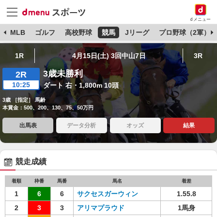
dメニュー
球
MLB
ゴルフ
高校野球
競馬
Jリーグ
プロ野球（2軍）
1R
4月15日(土) 3回中山7日
3R
3歳未勝利
2R
10:25
ダート 右・1,800m 10頭
3歳 ［指定］ 馬齢
本賞金：500、200、130、75、50万円
出馬表
データ分析
オッズ
結果
競走成績
着順
枠番
馬番
馬名
着差
1
6
6
サクセスガーウィン
1.55.8
2
3
3
アリマプラウド
1馬身