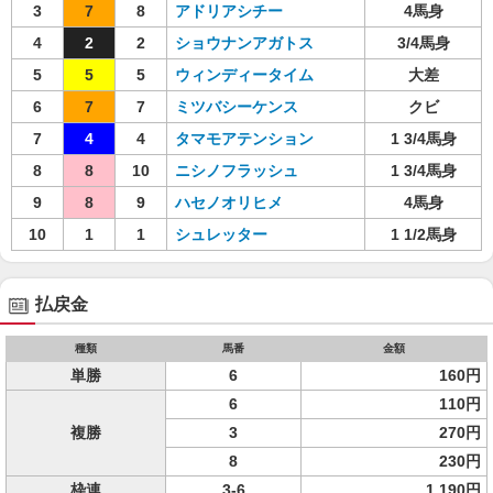
3
7
8
アドリアシチー
4馬身
4
2
2
ショウナンアガトス
3/4馬身
5
5
5
ウィンディータイム
大差
6
7
7
ミツバシーケンス
クビ
7
4
4
タマモアテンション
1 3/4馬身
8
8
10
ニシノフラッシュ
1 3/4馬身
9
8
9
ハセノオリヒメ
4馬身
10
1
1
シュレッター
1 1/2馬身
払戻金
種類
馬番
金額
単勝
6
160円
6
110円
複勝
3
270円
8
230円
枠連
3-6
1,190円