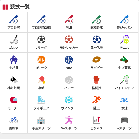
競技一覧
プロ野球
プロ野球(2軍)
MLB
高校野球
侍ジャパン
ゴルフ
Jリーグ
海外サッカー
日本代表
テニス
大相撲
Bリーグ
NBA
ラグビー
中央競馬
地方競馬
卓球
バレー
格闘技
バドミントン
モーター
フィギュア
ウィンター
陸上
水泳
自転車
学生スポーツ
Doスポーツ
ビジネス
eスポーツ