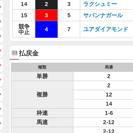
14
2
3
ラクシュミー
15
3
5
サバンナガール
競争
4
7
ユアダイアモンド
中止
払戻金
種類
馬番
単勝
2
2
複勝
12
14
枠連
1-6
馬連
2-12
2-12