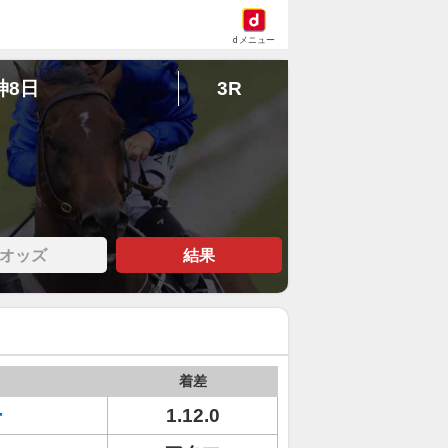
dメニュー
神8日
3R
オッズ
結果
着差
ー
1.12.0