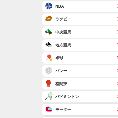
NBA
ラグビー
中央競馬
地方競馬
卓球
バレー
格闘技
バドミントン
モーター