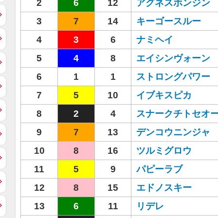
2
6
12
アグネスホンジン
3
7
14
キーゴースルー
4
3
6
ナミヘイ
5
4
8
エイシンヴォーン
6
1
1
ストロングパワー
7
5
10
イブキスピカ
8
2
4
スナークチトセオ
9
7
13
デンコウニンジャ
10
8
16
ツルミグロウ
11
5
9
パピーラブ
12
8
15
エドノスキー
13
6
11
リデレ