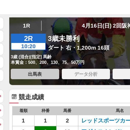
1R
4月16日(日) 2回阪
2R
3歳未勝利
10:20
ダート 右・1,200m 16頭
3歳 (混合)[指定] 馬齢
本賞金：500、200、130、75、50万円
出馬表
データ分析
競走成績
着順
枠番
馬番
馬名
1
1
2
レッドスポーツカ