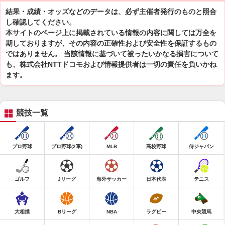
結果・成績・オッズなどのデータは、必ず主催者発行のものと照合
し確認してください。
本サイトのページ上に掲載されている情報の内容に関しては万全を
期しておりますが、その内容の正確性および安全性を保証するもの
ではありません。 当該情報に基づいて被ったいかなる損害について
も、株式会社NTTドコモおよび情報提供者は一切の責任を負いかね
ます。
競技一覧
プロ野球
プロ野球(2軍)
MLB
高校野球
侍ジャパン
ゴルフ
Jリーグ
海外サッカー
日本代表
テニス
大相撲
Bリーグ
NBA
ラグビー
中央競馬