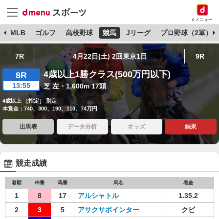
dメニュー
球
MLB
ゴルフ
高校野球
競馬
Jリーグ
プロ野球（2軍）
7R
4月22日(土) 2回東京1日
9R
4歳以上1勝クラス(500万円以下)
8R
13:55
芝 左・1,600m 17頭
4歳以上 ［指定］ 別定
本賞金：740、300、190、110、74万円
出馬表
データ分析
オッズ
結果
競走成績
着順
枠番
馬番
馬名
着差
1
8
17
アルシャトル
1.35.2
2
3
5
アサクサポインター
クビ