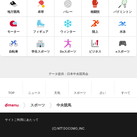
地方競馬
卓球
バレー
格闘技
バドミントン
モーター
フィギュア
ウィンター
陸上
水泳
自転車
学生スポーツ
Doスポーツ
ビジネス
eスポーツ
データ提供：日本中央競馬会
TOP
ニュース
天気
スポーツ
占い
すべて
スポーツ
中央競馬
サイトご利用にあたって
(C) NTT DOCOMO, INC.