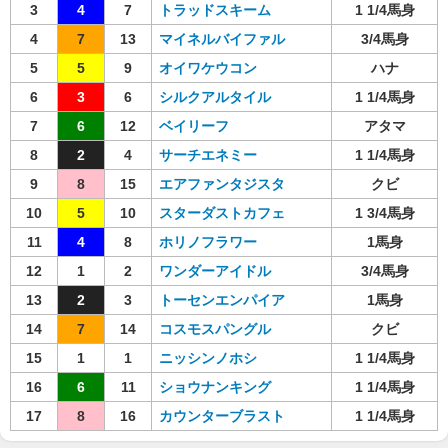
3
4
7
トラッドスキーム
1 1/4馬身
4
7
13
マイネルバイファル
3/4馬身
5
5
9
オイワケウコン
ハナ
6
3
6
シルクアルタイル
1 1/4馬身
7
6
12
ベイリーフ
アタマ
8
2
4
サーチエネミー
1 1/4馬身
9
8
15
エアファンタジスタ
クビ
10
5
10
スターダストカフェ
1 3/4馬身
11
4
8
ホリノフラワー
1馬身
12
1
2
ワンダーアイドル
3/4馬身
13
2
3
トーセンエンパイア
1馬身
14
7
14
コスモスパングル
クビ
15
1
1
ニッシンノホシ
1 1/4馬身
16
6
11
ショウナンキング
1 1/4馬身
17
8
16
カウンターブラスト
1 1/4馬身