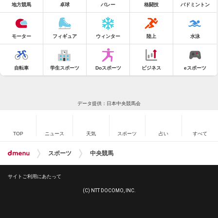
地方競馬
卓球
バレー
格闘技
バドミントン
モーター
フィギュア
ウィンター
陸上
水泳
自転車
学生スポーツ
Doスポーツ
ビジネス
eスポーツ
データ提供：日本中央競馬会
TOP
ニュース
天気
スポーツ
占い
すべて
スポーツ
中央競馬
サイトご利用にあたって
(C) NTT DOCOMO, INC.