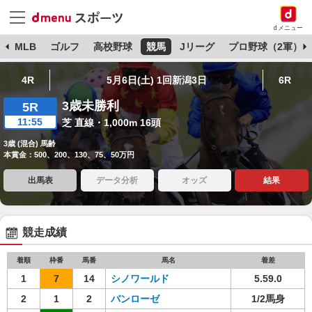
dメニュー
球
MLB
ゴルフ
高校野球
競馬
Jリーグ
プロ野球（2軍）
4R
5月6日(土) 1回新潟3日
6R
3歳未勝利
5R
11:55
芝 直線・1,000m 16頭
3歳 (混合) 馬齢
本賞金：500、200、130、75、50万円
出馬表
データ分析
オッズ
結果
競走成績
着順
枠番
馬番
馬名
着差
1
7
14
シノワールド
5.59.0
2
1
2
バンローゼ
1/2馬身