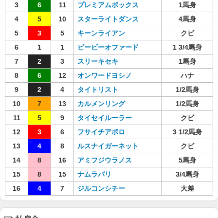
3
6
11
プレミアムボックス
1馬身
4
5
10
スターライトダンス
4馬身
5
3
5
キーンライアン
クビ
6
1
1
ビービーオファード
1 3/4馬身
7
2
3
スリーキセキ
1馬身
8
6
12
オンワードヨシノ
ハナ
9
2
4
タイトリスト
1/2馬身
10
7
13
カルメンリング
1/2馬身
11
5
9
タイセイルーラー
クビ
12
3
6
フサイチアポロ
3 1/2馬身
13
4
8
ルスナイガーネット
クビ
14
8
16
アミフジウラノス
5馬身
15
8
15
ナムラパリ
3/4馬身
16
4
7
ジルコンシチー
大差