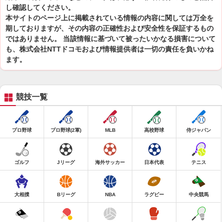
し確認してください。
本サイトのページ上に掲載されている情報の内容に関しては万全を
期しておりますが、その内容の正確性および安全性を保証するもの
ではありません。 当該情報に基づいて被ったいかなる損害について
も、株式会社NTTドコモおよび情報提供者は一切の責任を負いかね
ます。
競技一覧
プロ野球
プロ野球(2軍)
MLB
高校野球
侍ジャパン
ゴルフ
Jリーグ
海外サッカー
日本代表
テニス
大相撲
Bリーグ
NBA
ラグビー
中央競馬