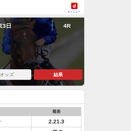
dメニュー
京3日
4R
オッズ
結果
着差
ー
2.21.3