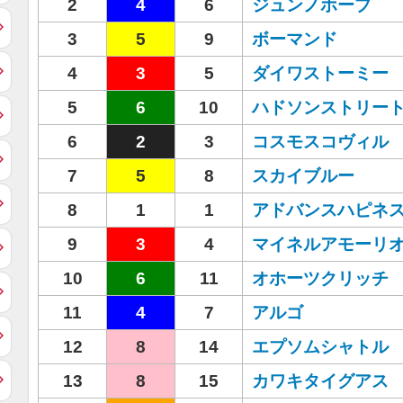
2
4
6
ジュンノホープ
3
5
9
ボーマンド
4
3
5
ダイワストーミー
5
6
10
ハドソンストリー
6
2
3
コスモスコヴィル
7
5
8
スカイブルー
8
1
1
アドバンスハピネ
9
3
4
マイネルアモーリ
10
6
11
オホーツクリッチ
11
4
7
アルゴ
12
8
14
エプソムシャトル
13
8
15
カワキタイグアス