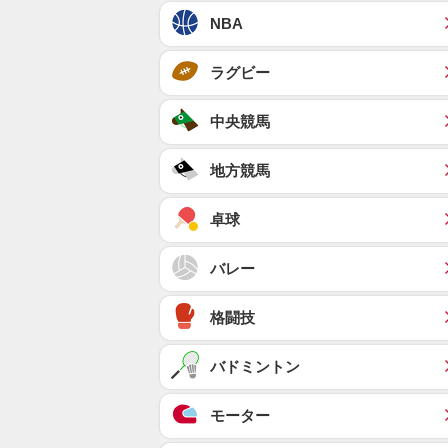
NBA
ラグビー
中央競馬
地方競馬
卓球
バレー
格闘技
バドミントン
モーター