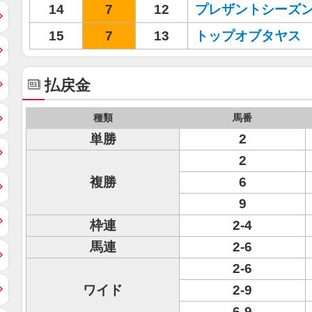
14
7
12
プレザントシーズ
15
7
13
トップオブタヤス
払戻金
種類
馬番
単勝
2
2
複勝
6
9
枠連
2-4
馬連
2-6
2-6
ワイド
2-9
6-9