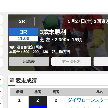
2R
5月27日(土) 3回東
3R
3歳未勝利
11:00
芝 左・2,300m 15頭
3歳 (混合)[指定] 馬齢
本賞金：500、200、130、75、50万円
出馬表
データ分析
競走成績
着順
枠番
馬番
馬名
1
2
2
ダイワローンスタ