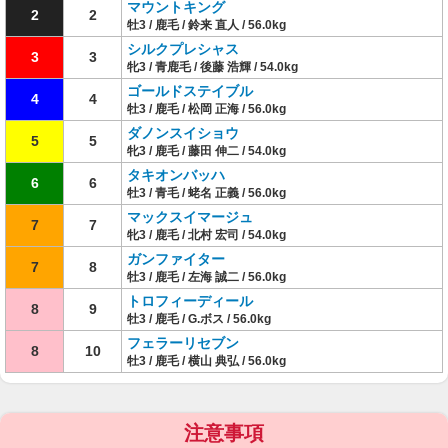
マウントキング
2
2
牡3 / 鹿毛 / 鈴来 直人 / 56.0kg
シルクプレシャス
3
3
牝3 / 青鹿毛 / 後藤 浩輝 / 54.0kg
ゴールドステイブル
4
4
牡3 / 鹿毛 / 松岡 正海 / 56.0kg
ダノンスイショウ
5
5
牝3 / 鹿毛 / 藤田 伸二 / 54.0kg
タキオンバッハ
6
6
牡3 / 青毛 / 蛯名 正義 / 56.0kg
マックスイマージュ
7
7
牝3 / 鹿毛 / 北村 宏司 / 54.0kg
ガンファイター
7
8
牡3 / 鹿毛 / 左海 誠二 / 56.0kg
トロフィーディール
8
9
牡3 / 鹿毛 / G.ボス / 56.0kg
フェラーリセブン
8
10
牡3 / 鹿毛 / 横山 典弘 / 56.0kg
注意事項