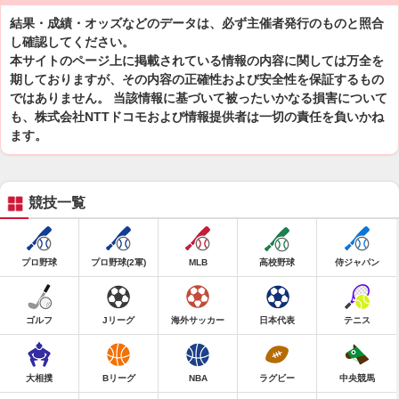
結果・成績・オッズなどのデータは、必ず主催者発行のものと照合
し確認してください。
本サイトのページ上に掲載されている情報の内容に関しては万全を
期しておりますが、その内容の正確性および安全性を保証するもの
ではありません。 当該情報に基づいて被ったいかなる損害について
も、株式会社NTTドコモおよび情報提供者は一切の責任を負いかね
ます。
競技一覧
プロ野球
プロ野球(2軍)
MLB
高校野球
侍ジャパン
ゴルフ
Jリーグ
海外サッカー
日本代表
テニス
大相撲
Bリーグ
NBA
ラグビー
中央競馬