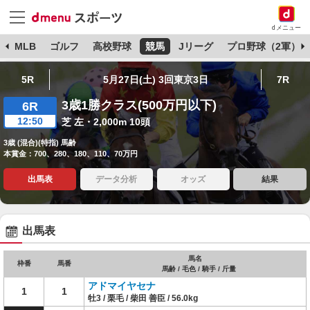
dメニュー
球
MLB
ゴルフ
高校野球
競馬
Jリーグ
プロ野球（2軍）
5R
5月27日(土) 3回東京3日
7R
3歳1勝クラス(500万円以下)
6R
12:50
芝 左・2,000m 10頭
3歳 (混合)(特指) 馬齢
本賞金：700、280、180、110、70万円
出馬表
データ分析
オッズ
結果
出馬表
馬名
枠番
馬番
馬齢 / 毛色 / 騎手 / 斤量
アドマイヤセナ
1
1
牡3 / 栗毛 / 柴田 善臣 / 56.0kg