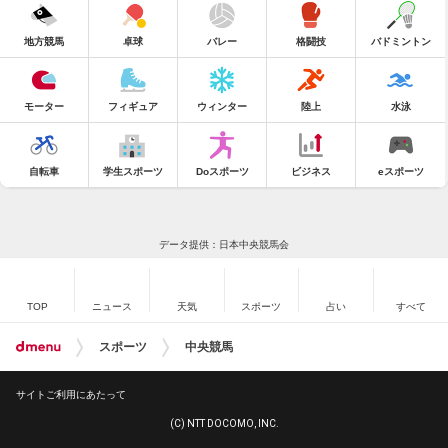
地方競馬
卓球
バレー
格闘技
バドミントン
モーター
フィギュア
ウィンター
陸上
水泳
自転車
学生スポーツ
Doスポーツ
ビジネス
eスポーツ
データ提供：日本中央競馬会
TOP
ニュース
天気
スポーツ
占い
すべて
スポーツ
中央競馬
サイトご利用にあたって
(C) NTT DOCOMO, INC.