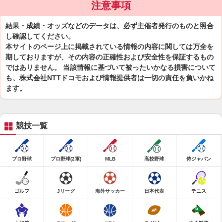
注意事項
結果・成績・オッズなどのデータは、必ず主催者発行のものと照合
し確認してください。
本サイトのページ上に掲載されている情報の内容に関しては万全を
期しておりますが、その内容の正確性および安全性を保証するもの
ではありません。 当該情報に基づいて被ったいかなる損害について
も、株式会社NTTドコモおよび情報提供者は一切の責任を負いかね
ます。
競技一覧
プロ野球
プロ野球(2軍)
MLB
高校野球
侍ジャパン
ゴルフ
Jリーグ
海外サッカー
日本代表
テニス