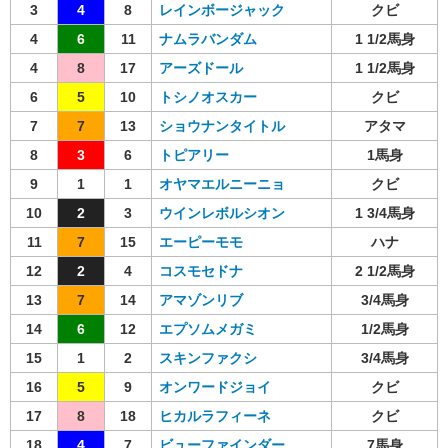
3
4
8
レインボージャック
クビ
4
6
11
ナムラバンダム
1 1/2馬身
4
8
17
アーズドール
1 1/2馬身
6
5
10
トシノオスカー
クビ
7
7
13
ショウナンタイトル
アタマ
8
3
6
トピアリー
1馬身
9
1
1
オヤマエルニーニョ
クビ
10
2
3
ウインレボルシオン
1 3/4馬身
11
7
15
エーピーモモ
ハナ
12
2
4
コスモセドナ
2 1/2馬身
13
7
14
アマゾンリブ
3/4馬身
14
6
12
エプソムメガミ
1/2馬身
15
1
2
スキンファクシ
3/4馬身
16
5
9
オンワードジョイ
クビ
17
8
18
ヒカルラフィーネ
クビ
18
4
7
ビューファインダー
7馬身