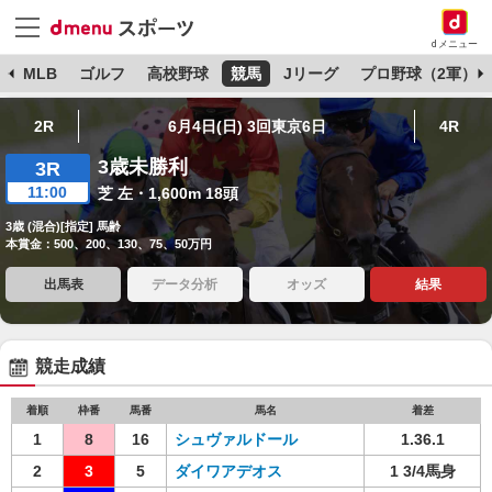
dメニュー
球
MLB
ゴルフ
高校野球
競馬
Jリーグ
プロ野球（2軍）
2R
6月4日(日) 3回東京6日
4R
3歳未勝利
3R
11:00
芝 左・1,600m 18頭
3歳 (混合)[指定] 馬齢
本賞金：500、200、130、75、50万円
出馬表
データ分析
オッズ
結果
競走成績
着順
枠番
馬番
馬名
着差
1
8
16
シュヴァルドール
1.36.1
2
3
5
ダイワアデオス
1 3/4馬身