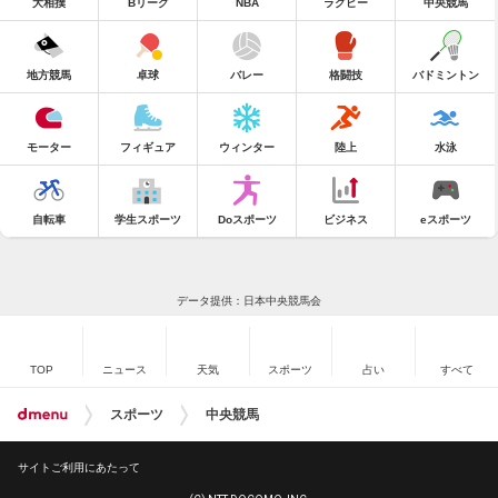
大相撲
Bリーグ
NBA
ラグビー
中央競馬
地方競馬
卓球
バレー
格闘技
バドミントン
モーター
フィギュア
ウィンター
陸上
水泳
自転車
学生スポーツ
Doスポーツ
ビジネス
eスポーツ
データ提供：日本中央競馬会
TOP
ニュース
天気
スポーツ
占い
すべて
スポーツ
中央競馬
サイトご利用にあたって