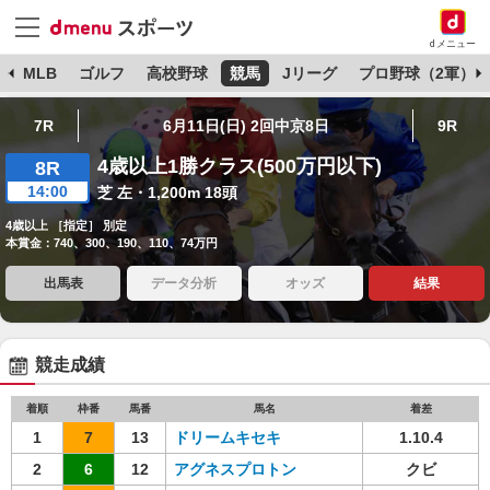
dメニュー
球
MLB
ゴルフ
高校野球
競馬
Jリーグ
プロ野球（2軍）
7R
6月11日(日) 2回中京8日
9R
4歳以上1勝クラス(500万円以下)
8R
14:00
芝 左・1,200m 18頭
4歳以上 ［指定］ 別定
本賞金：740、300、190、110、74万円
出馬表
データ分析
オッズ
結果
競走成績
着順
枠番
馬番
馬名
着差
1
7
13
ドリームキセキ
1.10.4
2
6
12
アグネスプロトン
クビ