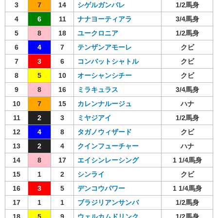
3
7
14
シゲルガンバレ
1/2馬身
4
6
11
ナナヨーティアラ
3/4馬身
5
8
18
ユークロニア
1/2馬身
6
4
7
テンザンアモーレ
クビ
7
3
6
コンバットシャトル
クビ
8
5
10
オーシャンシチー
クビ
9
8
16
ミラキュラス
3/4馬身
10
7
15
カレンナルージュ
ハナ
11
2
3
ミヤジアイ
1/2馬身
12
4
8
タガノウィザード
クビ
13
2
4
クインフューチャー
ハナ
14
8
17
エイシンレーシング
1 1/4馬身
15
1
2
シンライ
クビ
16
3
5
デンコウパワー
1 1/4馬身
17
1
1
ブラジリアンサンバ
1/2馬身
18
5
9
ウェルカムドリンク
1/2馬身