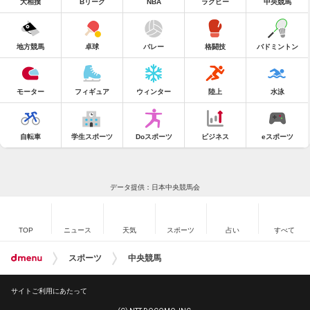
大相撲
Bリーグ
NBA
ラグビー
中央競馬
地方競馬
卓球
バレー
格闘技
バドミントン
モーター
フィギュア
ウィンター
陸上
水泳
自転車
学生スポーツ
Doスポーツ
ビジネス
eスポーツ
データ提供：日本中央競馬会
TOP
ニュース
天気
スポーツ
占い
すべて
スポーツ
中央競馬
サイトご利用にあたって