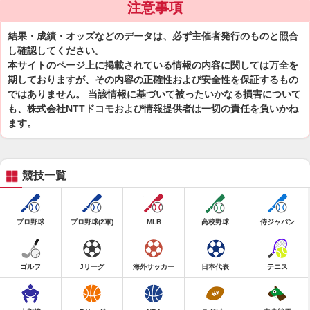
注意事項
結果・成績・オッズなどのデータは、必ず主催者発行のものと照合
し確認してください。
本サイトのページ上に掲載されている情報の内容に関しては万全を
期しておりますが、その内容の正確性および安全性を保証するもの
ではありません。 当該情報に基づいて被ったいかなる損害について
も、株式会社NTTドコモおよび情報提供者は一切の責任を負いかね
ます。
競技一覧
プロ野球
プロ野球(2軍)
MLB
高校野球
侍ジャパン
ゴルフ
Jリーグ
海外サッカー
日本代表
テニス