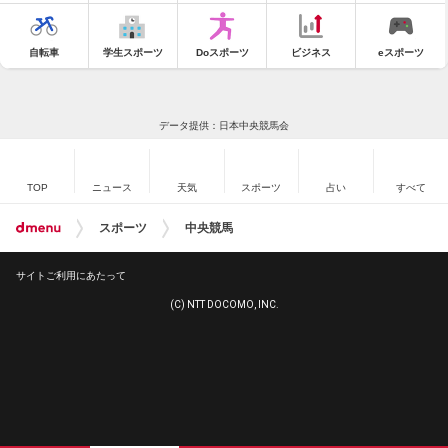
自転車
学生スポーツ
Doスポーツ
ビジネス
eスポーツ
データ提供：日本中央競馬会
TOP
ニュース
天気
スポーツ
占い
すべて
スポーツ
中央競馬
サイトご利用にあたって
(C) NTT DOCOMO, INC.