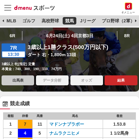
dメニュー
球
MLB
ゴルフ
高校野球
競馬
Jリーグ
プロ野球（2軍）
6R
6月24日(土) 4回京都3日
8R
3歳以上1勝クラス(500万円以下)
7R
13:30
ダート 右・1,800m 13頭
3歳以上 牝[指定] 定量
本賞金：740、300、190、110、74万円
出馬表
データ分析
オッズ
結果
競走成績
着順
枠番
馬番
馬名
着差
1
7
11
マドンナブラボー
1.53.8
2
4
5
ナムラクニヒメ
1 1/2馬身