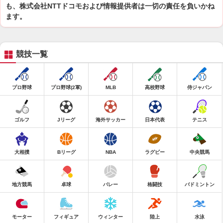
も、株式会社NTTドコモおよび情報提供者は一切の責任を負いかね
ます。
競技一覧
プロ野球
プロ野球(2軍)
MLB
高校野球
侍ジャパン
ゴルフ
Jリーグ
海外サッカー
日本代表
テニス
大相撲
Bリーグ
NBA
ラグビー
中央競馬
地方競馬
卓球
バレー
格闘技
バドミントン
モーター
フィギュア
ウィンター
陸上
水泳