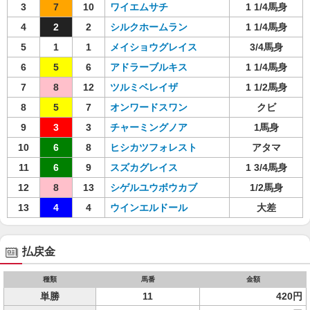
3
7
10
ワイエムサチ
1 1/4馬身
4
2
2
シルクホームラン
1 1/4馬身
5
1
1
メイショウグレイス
3/4馬身
6
5
6
アドラーブルキス
1 1/4馬身
7
8
12
ツルミベレイザ
1 1/2馬身
8
5
7
オンワードスワン
クビ
9
3
3
チャーミングノア
1馬身
10
6
8
ヒシカツフォレスト
アタマ
11
6
9
スズカグレイス
1 3/4馬身
12
8
13
シゲルユウボウカブ
1/2馬身
13
4
4
ウインエルドール
大差
払戻金
種類
馬番
金額
単勝
11
420円