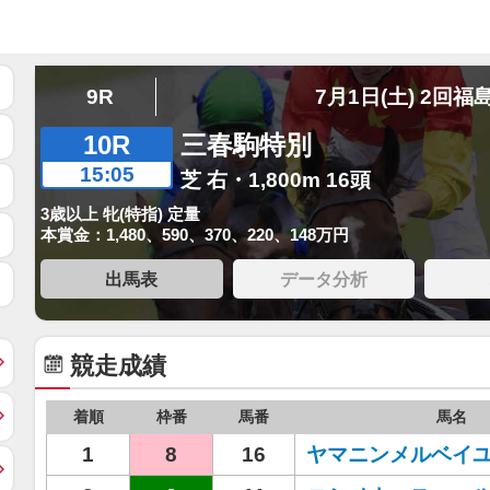
9R
7月1日(土) 2回福
10R
三春駒特別
15:05
芝 右・1,800m 16頭
3歳以上 牝(特指) 定量
本賞金：1,480、590、370、220、148万円
出馬表
データ分析
競走成績
着順
枠番
馬番
馬名
1
8
16
ヤマニンメルベイ