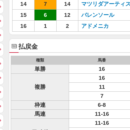
14
7
14
マツリダアーティ
15
6
12
バレンソール
16
1
2
アドメニカ
払戻金
種類
馬番
単勝
16
16
複勝
11
7
枠連
6-8
馬連
11-16
11-16