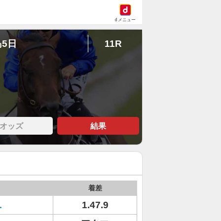
dメニュー
島5日
11R
オッズ
結果
着差
ユ
1.47.9