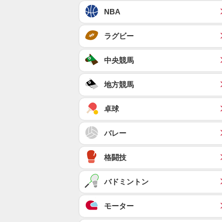
NBA
ラグビー
中央競馬
地方競馬
卓球
バレー
格闘技
バドミントン
モーター