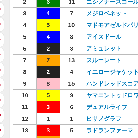
2
6
11
ニシノナースコー
3
4
7
メジロベネット
4
5
10
マドモアゼルドパ
5
4
8
アイスドール
6
2
3
アミュレット
7
7
13
スルーレート
8
2
4
イエロージャケッ
9
8
15
ハンドレッドスコ
10
5
9
ヤマニントゥドロ
11
3
6
デュアルライフ
12
1
1
ピサノグラフ
13
3
5
ラドランファーマ