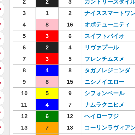
2
2
3
カントリースタイ
3
1
2
ナイススマートワ
4
8
16
オポテューニティ
5
3
6
スイフトバイオ
6
2
4
リヴァプール
7
3
5
フレンチムスメ
8
4
8
タガノレジェンダ
9
8
15
ニシノイエロー
10
5
9
シフォンベール
11
4
7
ナムラクニヒメ
12
6
12
ヘイローフジ
13
7
13
コーリンラヴィア