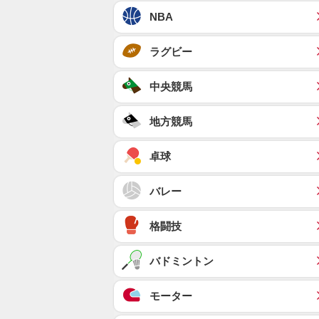
NBA
ラグビー
中央競馬
地方競馬
卓球
バレー
格闘技
バドミントン
モーター