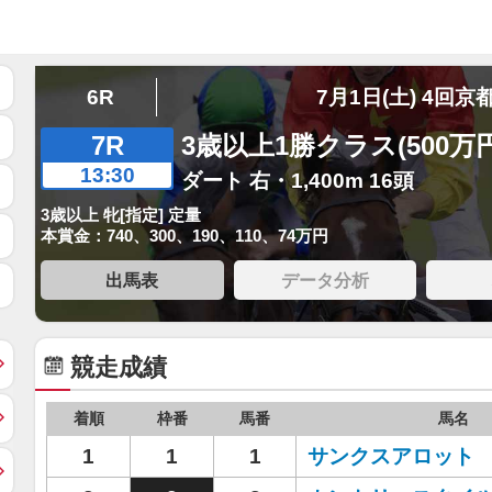
6R
7月1日(土) 4回京
7R
3歳以上1勝クラス(500万
13:30
ダート 右・1,400m 16頭
3歳以上 牝[指定] 定量
本賞金：740、300、190、110、74万円
出馬表
データ分析
競走成績
着順
枠番
馬番
馬名
1
1
1
サンクスアロット