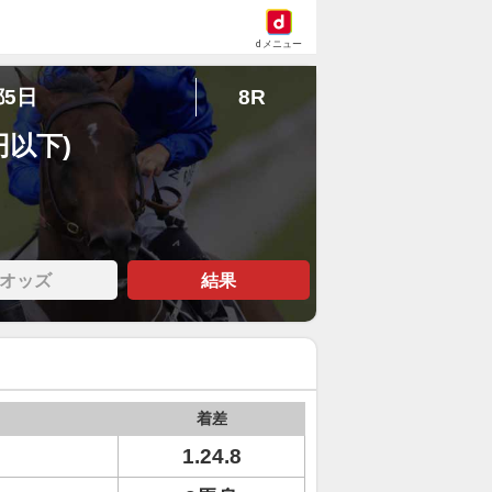
dメニュー
都5日
8R
円以下)
オッズ
結果
着差
1.24.8