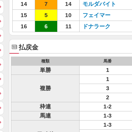
14
7
14
モルダバイト
15
5
10
フェイマー
16
6
11
ドナラーク
払戻金
種類
馬番
単勝
1
1
複勝
3
2
枠連
1-2
馬連
1-3
1-3