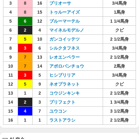
3
8
16
ブリオーサ
3/4馬身
4
8
15
トゥルーアイズ
1馬身
5
6
12
ブルーマーテル
1 1/4馬身
6
2
4
マイネルモデルノ
クビ
7
5
10
ガンコイッテツ
2 1/2馬身
8
3
6
シルクタフネス
3/4馬身
9
7
13
レオエンペラー
2 1/2馬身
10
7
14
アポロバンチョウ
2馬身
11
3
5
ヒシブリリア
3/4馬身
12
5
9
ネオプラネット
クビ
13
1
2
コウジンキンキ
2 1/2馬身
14
2
3
プリフェクト
1 3/4馬身
15
4
7
ユウコン
3 1/2馬身
16
1
1
ラストアラシ
2 1/2馬身