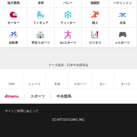
地方競馬
卓球
バレー
格闘技
バドミントン
モーター
フィギュア
ウィンター
陸上
水泳
自転車
学生スポーツ
Doスポーツ
ビジネス
eスポーツ
データ提供：日本中央競馬会
TOP
ニュース
天気
スポーツ
占い
すべて
スポーツ
中央競馬
サイトご利用にあたって
(C) NTT DOCOMO, INC.