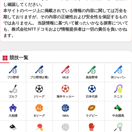
し確認してください。
本サイトのページ上に掲載されている情報の内容に関しては万全を
期しておりますが、その内容の正確性および安全性を保証するもの
ではありません。 当該情報に基づいて被ったいかなる損害について
も、株式会社NTTドコモおよび情報提供者は一切の責任を負いかね
ます。
競技一覧
プロ野球
プロ野球(2軍)
MLB
高校野球
侍ジャパン
ゴルフ
Jリーグ
海外サッカー
日本代表
テニス
大相撲
Bリーグ
NBA
ラグビー
中央競馬