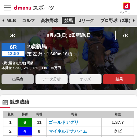
dメニュー
球
MLB
ゴルフ
高校野球
競馬
Jリーグ
プロ野球（2軍）
5R
8月6日(日) 2回新潟8日
7R
2歳新馬
6R
12:50
芝 左 外・1,600m 16頭
2歳 (混合)[指定] 馬齢
本賞金：700、280、180、110、70万円
出馬表
データ分析
オッズ
結果
競走成績
着順
枠番
馬番
馬名
着差
1
6
11
ゴールドアグリ
1.37.7
2
4
8
マイネルアナハイム
クビ