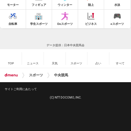
モーター
フィギュア
ウィンター
陸上
水泳
自転車
学生スポーツ
Doスポーツ
ビジネス
eスポーツ
データ提供：日本中央競馬会
TOP
ニュース
天気
スポーツ
占い
すべて
スポーツ
中央競馬
サイトご利用にあたって
(C) NTT DOCOMO, INC.