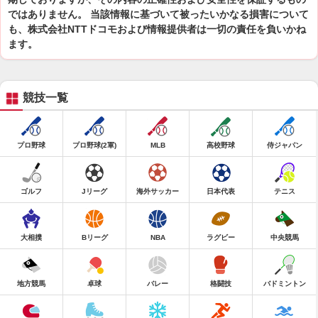
ではありません。 当該情報に基づいて被ったいかなる損害について
も、株式会社NTTドコモおよび情報提供者は一切の責任を負いかね
ます。
競技一覧
プロ野球
プロ野球(2軍)
MLB
高校野球
侍ジャパン
ゴルフ
Jリーグ
海外サッカー
日本代表
テニス
大相撲
Bリーグ
NBA
ラグビー
中央競馬
地方競馬
卓球
バレー
格闘技
バドミントン