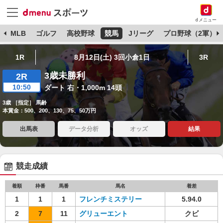
dメニュー
球
MLB
ゴルフ
高校野球
競馬
Jリーグ
プロ野球（2軍）
1R
8月12日(土) 3回小倉1日
3R
3歳未勝利
2R
10:50
ダート 右・1,000m 14頭
3歳 ［指定］ 馬齢
本賞金：500、200、130、75、50万円
出馬表
データ分析
オッズ
結果
競走成績
着順
枠番
馬番
馬名
着差
1
1
1
フレンチミステリー
5.94.0
2
7
11
グリューエント
クビ