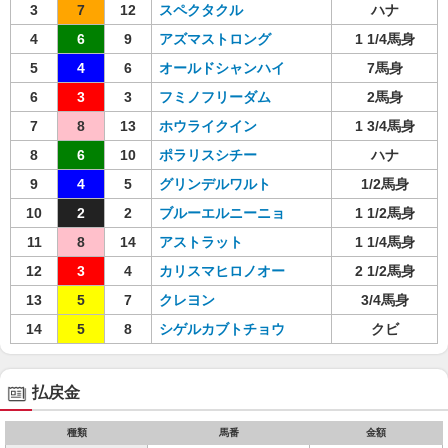
3
7
12
スペクタクル
ハナ
4
6
9
アズマストロング
1 1/4馬身
5
4
6
オールドシャンハイ
7馬身
6
3
3
フミノフリーダム
2馬身
7
8
13
ホウライクイン
1 3/4馬身
8
6
10
ポラリスシチー
ハナ
9
4
5
グリンデルワルト
1/2馬身
10
2
2
ブルーエルニーニョ
1 1/2馬身
11
8
14
アストラット
1 1/4馬身
12
3
4
カリスマヒロノオー
2 1/2馬身
13
5
7
クレヨン
3/4馬身
14
5
8
シゲルカブトチョウ
クビ
払戻金
種類
馬番
金額