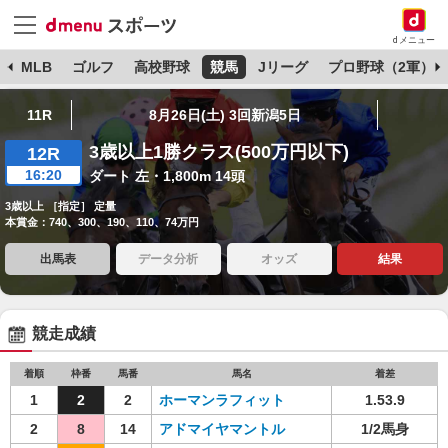
dメニュー
球
MLB
ゴルフ
高校野球
競馬
Jリーグ
プロ野球（2軍）
11R
8月26日(土) 3回新潟5日
3歳以上1勝クラス(500万円以下)
12R
16:20
ダート 左・1,800m 14頭
3歳以上 ［指定］ 定量
本賞金：740、300、190、110、74万円
出馬表
データ分析
オッズ
結果
競走成績
着順
枠番
馬番
馬名
着差
1
2
2
ホーマンラフィット
1.53.9
2
8
14
アドマイヤマントル
1/2馬身