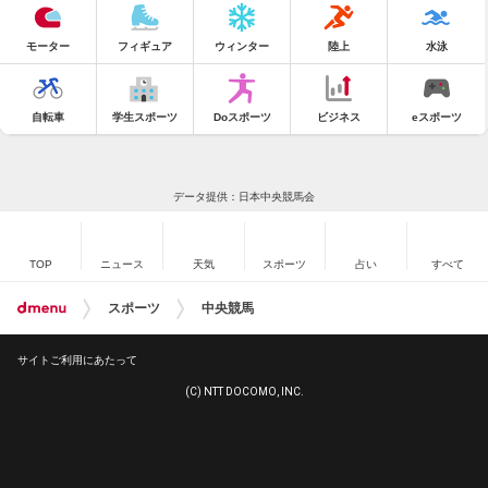
モーター
フィギュア
ウィンター
陸上
水泳
自転車
学生スポーツ
Doスポーツ
ビジネス
eスポーツ
データ提供：日本中央競馬会
TOP
ニュース
天気
スポーツ
占い
すべて
スポーツ
中央競馬
サイトご利用にあたって
(C) NTT DOCOMO, INC.