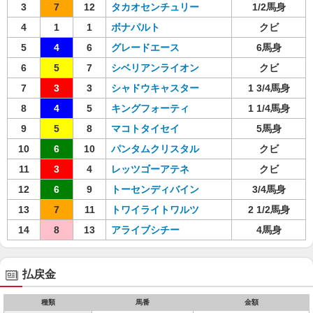
3
7
12
タカオセンチュリー
1/2馬身
4
1
1
ボナパルト
クビ
5
4
6
グレードエース
6馬身
6
5
7
シベリアンライオン
クビ
7
3
3
シャドウキャスター
1 3/4馬身
8
4
5
キングフォーティ
1 1/4馬身
9
5
8
マコトタイセイ
5馬身
10
6
10
パンタムクリスタル
クビ
11
3
4
レッツゴーアテネ
クビ
12
6
9
トーセンディバイン
3/4馬身
13
7
11
トワイライトワルツ
2 1/2馬身
14
8
13
アライブシチー
4馬身
払戻金
種類
馬番
金額