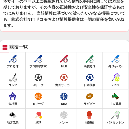
本サイトのページ上に掲載されている情報の内容に関しては万全を
期しておりますが、その内容の正確性および安全性を保証するもの
ではありません。 当該情報に基づいて被ったいかなる損害について
も、株式会社NTTドコモおよび情報提供者は一切の責任を負いかね
ます。
競技一覧
プロ野球
プロ野球(2軍)
MLB
高校野球
侍ジャパン
ゴルフ
Jリーグ
海外サッカー
日本代表
テニス
大相撲
Bリーグ
NBA
ラグビー
中央競馬
地方競馬
卓球
バレー
格闘技
バドミントン