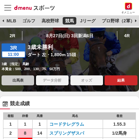
dメニュー
球
MLB
ゴルフ
高校野球
競馬
Jリーグ
プロ野球（2軍）
2R
8月27日(日) 3回新潟6日
4R
3歳未勝利
3R
11:00
ダート 左・1,800m 15頭
3歳 ［指定］ 馬齢
本賞金：500、200、130、75、50万円
出馬表
データ分析
オッズ
結果
競走成績
着順
枠番
馬番
馬名
着差
1
1
1
コードテレグラム
1.55.3
2
8
14
スプリングザスパ
1/2馬身