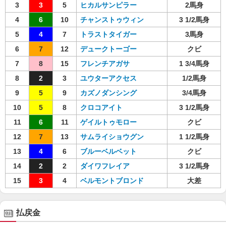
3
3
5
ヒカルサンピラー
2馬身
4
6
10
チャンストゥウィン
3 1/2馬身
5
4
7
トラストタイガー
3馬身
6
7
12
デュークトーゴー
クビ
7
8
15
フレンチアガサ
1 3/4馬身
8
2
3
ユウターアクセス
1/2馬身
9
5
9
カズノダンシング
3/4馬身
10
5
8
クロコアイト
3 1/2馬身
11
6
11
ゲイルトゥモロー
クビ
12
7
13
サムライショウグン
1 1/2馬身
13
4
6
ブルーベルベット
クビ
14
2
2
ダイワフレイア
3 1/2馬身
15
3
4
ベルモントブロンド
大差
払戻金