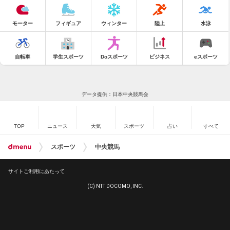
モーター
フィギュア
ウィンター
陸上
水泳
自転車
学生スポーツ
Doスポーツ
ビジネス
eスポーツ
データ提供：日本中央競馬会
TOP
ニュース
天気
スポーツ
占い
すべて
スポーツ
中央競馬
サイトご利用にあたって
(C) NTT DOCOMO, INC.