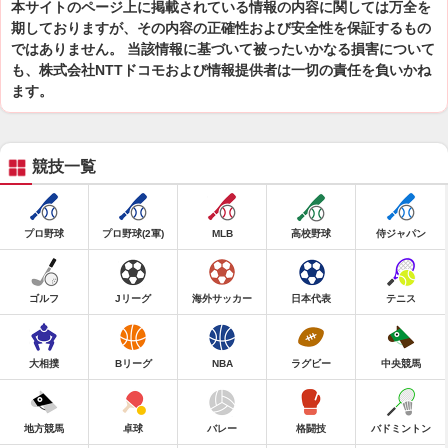
本サイトのページ上に掲載されている情報の内容に関しては万全を
期しておりますが、その内容の正確性および安全性を保証するもの
ではありません。 当該情報に基づいて被ったいかなる損害について
も、株式会社NTTドコモおよび情報提供者は一切の責任を負いかね
ます。
競技一覧
プロ野球
プロ野球(2軍)
MLB
高校野球
侍ジャパン
ゴルフ
Jリーグ
海外サッカー
日本代表
テニス
大相撲
Bリーグ
NBA
ラグビー
中央競馬
地方競馬
卓球
バレー
格闘技
バドミントン