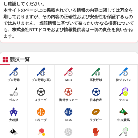
し確認してください。
本サイトのページ上に掲載されている情報の内容に関しては万全を
期しておりますが、その内容の正確性および安全性を保証するもの
ではありません。 当該情報に基づいて被ったいかなる損害について
も、株式会社NTTドコモおよび情報提供者は一切の責任を負いかね
ます。
競技一覧
プロ野球
プロ野球(2軍)
MLB
高校野球
侍ジャパン
ゴルフ
Jリーグ
海外サッカー
日本代表
テニス
大相撲
Bリーグ
NBA
ラグビー
中央競馬