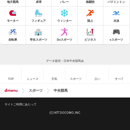
地方競馬
卓球
バレー
格闘技
バドミントン
モーター
フィギュア
ウィンター
陸上
水泳
自転車
学生スポーツ
Doスポーツ
ビジネス
eスポーツ
データ提供：日本中央競馬会
TOP
ニュース
天気
スポーツ
占い
すべて
スポーツ
中央競馬
サイトご利用にあたって
(C) NTT DOCOMO, INC.