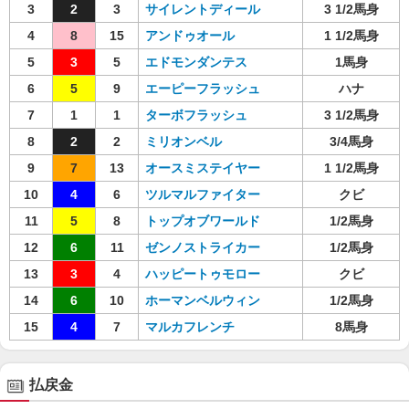
3
2
3
サイレントディール
3 1/2馬身
4
8
15
アンドゥオール
1 1/2馬身
5
3
5
エドモンダンテス
1馬身
6
5
9
エーピーフラッシュ
ハナ
7
1
1
ターボフラッシュ
3 1/2馬身
8
2
2
ミリオンベル
3/4馬身
9
7
13
オースミステイヤー
1 1/2馬身
10
4
6
ツルマルファイター
クビ
11
5
8
トップオブワールド
1/2馬身
12
6
11
ゼンノストライカー
1/2馬身
13
3
4
ハッピートゥモロー
クビ
14
6
10
ホーマンベルウィン
1/2馬身
15
4
7
マルカフレンチ
8馬身
払戻金