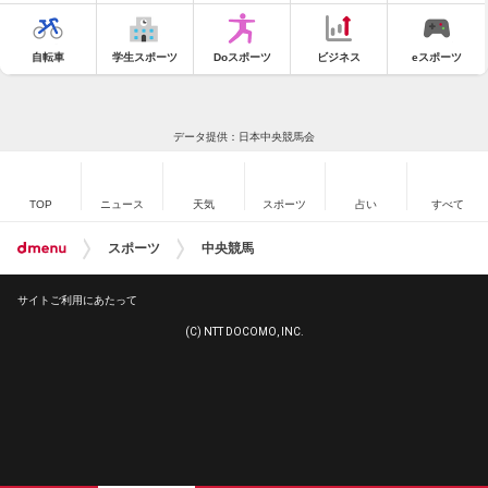
自転車
学生スポーツ
Doスポーツ
ビジネス
eスポーツ
データ提供：日本中央競馬会
TOP
ニュース
天気
スポーツ
占い
すべて
スポーツ
中央競馬
サイトご利用にあたって
(C) NTT DOCOMO, INC.