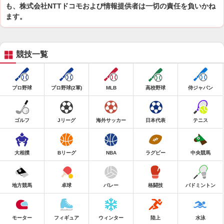
も、株式会社NTTドコモおよび情報提供者は一切の責任を負いかね
ます。
競技一覧
プロ野球
プロ野球(2軍)
MLB
高校野球
侍ジャパン
ゴルフ
Jリーグ
海外サッカー
日本代表
テニス
大相撲
Bリーグ
NBA
ラグビー
中央競馬
地方競馬
卓球
バレー
格闘技
バドミントン
モーター
フィギュア
ウィンター
陸上
水泳