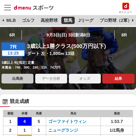
dメニュー
球
MLB
ゴルフ
高校野球
競馬
Jリーグ
プロ野球（2軍）
6R
9月3日(日) 3回新潟8日
8R
3歳以上1勝クラス(500万円以下)
7R
13:25
ダート 左・1,800m 13頭
3歳以上 牝[指定] 定量
本賞金：740、300、190、110、74万円
出馬表
データ分析
オッズ
結果
競走成績
着順
枠番
馬番
馬名
着差
1
4
5
ゴーファイトウィン
1.53.7
2
1
1
ニューグランジ
1/2馬身