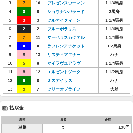
3
7
10
プレゼンスウーマン
1 1/4馬身
4
6
8
ショウナンバラード
2馬身
5
3
3
ツルマイクィーン
1 1/4馬身
6
2
2
ブルーポラリス
1 1/4馬身
7
7
11
マーベラスカクテル
1 1/4馬身
8
4
4
ラフレシアチケット
1/2馬身
9
8
13
リスティアエナー
ハナ
10
5
6
マイラヴユアラヴ
1 1/4馬身
11
8
12
エルゼントジーク
1 1/2馬身
12
6
9
ミスアイリス
ハナ
13
5
7
ツリーオブライフ
大差
払戻金
種類
馬番
金額
単勝
5
190円