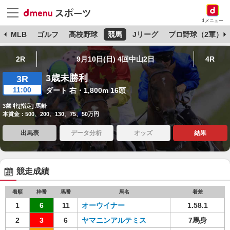
dメニュー
球
MLB
ゴルフ
高校野球
競馬
Jリーグ
プロ野球（2軍）
2R
9月10日(日) 4回中山2日
4R
3歳未勝利
3R
11:00
ダート 右・1,800m 16頭
3歳 牝[指定] 馬齢
本賞金：500、200、130、75、50万円
出馬表
データ分析
オッズ
結果
競走成績
着順
枠番
馬番
馬名
着差
1
6
11
オーウイナー
1.58.1
2
3
6
ヤマニンアルテミス
7馬身