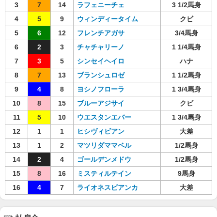
3
7
14
ラフェニーチェ
3 1/2馬身
4
5
9
ウィンディータイム
クビ
5
6
12
フレンチアガサ
3/4馬身
6
2
3
チャチャリーノ
1 1/4馬身
7
3
5
シンセイヘイロ
ハナ
8
7
13
ブランシュロゼ
1 1/2馬身
9
4
8
ヨシノフローラ
1 3/4馬身
10
8
15
ブルーアジサイ
クビ
11
5
10
ウエスタンエバー
1 3/4馬身
12
1
1
ヒシヴィビアン
大差
13
1
2
マツリダママベル
1/2馬身
14
2
4
ゴールデンメドウ
1/2馬身
15
8
16
ミスティルテイン
9馬身
16
4
7
ライオネスビアンカ
大差