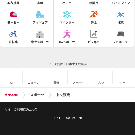
地方競馬
卓球
バレー
格闘技
バドミントン
モーター
フィギュア
ウィンター
陸上
水泳
自転車
学生スポーツ
Doスポーツ
ビジネス
eスポーツ
データ提供：日本中央競馬会
TOP
ニュース
天気
スポーツ
占い
すべて
スポーツ
中央競馬
サイトご利用にあたって
(C) NTT DOCOMO, INC.