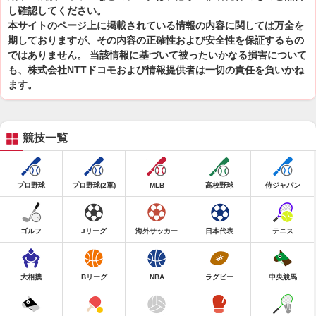
し確認してください。
本サイトのページ上に掲載されている情報の内容に関しては万全を
期しておりますが、その内容の正確性および安全性を保証するもの
ではありません。 当該情報に基づいて被ったいかなる損害について
も、株式会社NTTドコモおよび情報提供者は一切の責任を負いかね
ます。
競技一覧
プロ野球
プロ野球(2軍)
MLB
高校野球
侍ジャパン
ゴルフ
Jリーグ
海外サッカー
日本代表
テニス
大相撲
Bリーグ
NBA
ラグビー
中央競馬