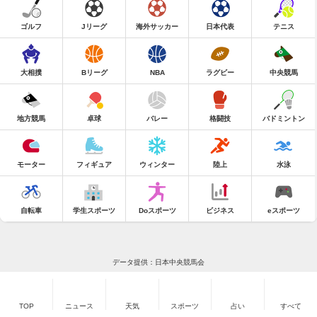
ゴルフ
Jリーグ
海外サッカー
日本代表
テニス
大相撲
Bリーグ
NBA
ラグビー
中央競馬
地方競馬
卓球
バレー
格闘技
バドミントン
モーター
フィギュア
ウィンター
陸上
水泳
自転車
学生スポーツ
Doスポーツ
ビジネス
eスポーツ
データ提供：日本中央競馬会
TOP
ニュース
天気
スポーツ
占い
すべて