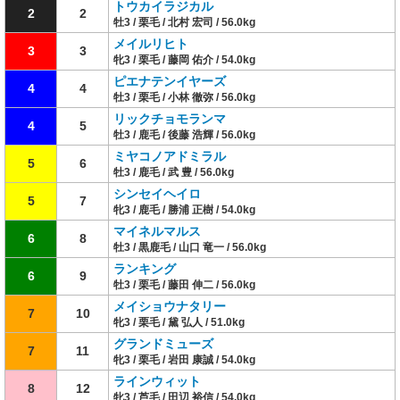
トウカイラジカル
2
2
牡3 / 栗毛 / 北村 宏司 / 56.0kg
メイルリヒト
3
3
牝3 / 栗毛 / 藤岡 佑介 / 54.0kg
ピエナテンイヤーズ
4
4
牡3 / 栗毛 / 小林 徹弥 / 56.0kg
リックチョモランマ
4
5
牡3 / 鹿毛 / 後藤 浩輝 / 56.0kg
ミヤコノアドミラル
5
6
牡3 / 鹿毛 / 武 豊 / 56.0kg
シンセイヘイロ
5
7
牝3 / 鹿毛 / 勝浦 正樹 / 54.0kg
マイネルマルス
6
8
牡3 / 黒鹿毛 / 山口 竜一 / 56.0kg
ランキング
6
9
牡3 / 栗毛 / 藤田 伸二 / 56.0kg
メイショウナタリー
7
10
牝3 / 栗毛 / 黛 弘人 / 51.0kg
グランドミューズ
7
11
牝3 / 栗毛 / 岩田 康誠 / 54.0kg
ラインウィット
8
12
牝3 / 芦毛 / 田辺 裕信 / 54.0kg