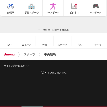
自転車
学生スポーツ
Doスポーツ
ビジネス
eスポーツ
データ提供：日本中央競馬会
TOP
ニュース
天気
スポーツ
占い
すべて
スポーツ
中央競馬
サイトご利用にあたって
(C) NTT DOCOMO, INC.