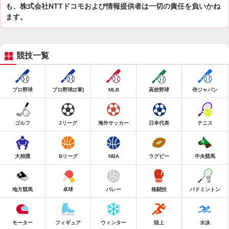
も、株式会社NTTドコモおよび情報提供者は一切の責任を負いかね
ます。
競技一覧
プロ野球
プロ野球(2軍)
MLB
高校野球
侍ジャパン
ゴルフ
Jリーグ
海外サッカー
日本代表
テニス
大相撲
Bリーグ
NBA
ラグビー
中央競馬
地方競馬
卓球
バレー
格闘技
バドミントン
モーター
フィギュア
ウィンター
陸上
水泳