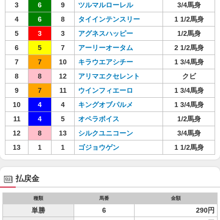
3
6
9
ツルマルローレル
3/4馬身
4
6
8
タイインテンスリー
1 1/2馬身
5
3
3
アグネスハッピー
1/2馬身
6
5
7
アーリーオータム
2 1/2馬身
7
7
10
キラウエアシチー
1 3/4馬身
8
8
12
アリマエクセレント
クビ
9
7
11
ウインフィエーロ
1 3/4馬身
10
4
4
キングオブパルメ
1 3/4馬身
11
4
5
オペラボイス
1/2馬身
12
8
13
シルクユニコーン
3/4馬身
13
1
1
ゴジョウゲン
1 1/2馬身
払戻金
種類
馬番
金額
単勝
6
290円