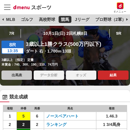
dメニュー
球
MLB
ゴルフ
高校野球
競馬
Jリーグ
プロ野球（2軍）
7R
10月1日(日) 2回札幌8日
9R
3歳以上1勝クラス(500万円以下)
8R
13:35
ダート 右・1,700m 13頭
3歳以上 ［指定］ 定量
本賞金：740、300、190、110、74万円
出馬表
データ分析
オッズ
結果
競走成績
着順
枠番
馬番
馬名
着差
1
5
6
ノースベアハート
1.46.3
2
2
2
ランキング
1 3/4馬身