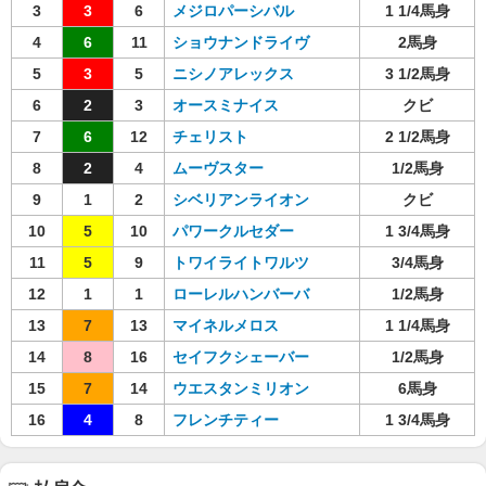
3
3
6
メジロパーシバル
1 1/4馬身
4
6
11
ショウナンドライヴ
2馬身
5
3
5
ニシノアレックス
3 1/2馬身
6
2
3
オースミナイス
クビ
7
6
12
チェリスト
2 1/2馬身
8
2
4
ムーヴスター
1/2馬身
9
1
2
シベリアンライオン
クビ
10
5
10
パワークルセダー
1 3/4馬身
11
5
9
トワイライトワルツ
3/4馬身
12
1
1
ローレルハンバーバ
1/2馬身
13
7
13
マイネルメロス
1 1/4馬身
14
8
16
セイフクシェーバー
1/2馬身
15
7
14
ウエスタンミリオン
6馬身
16
4
8
フレンチティー
1 3/4馬身