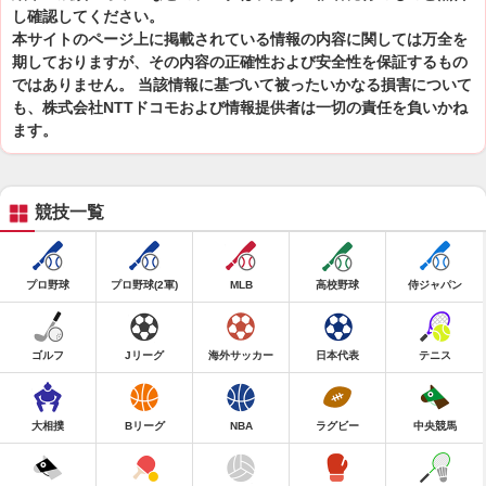
し確認してください。
本サイトのページ上に掲載されている情報の内容に関しては万全を
期しておりますが、その内容の正確性および安全性を保証するもの
ではありません。 当該情報に基づいて被ったいかなる損害について
も、株式会社NTTドコモおよび情報提供者は一切の責任を負いかね
ます。
競技一覧
プロ野球
プロ野球(2軍)
MLB
高校野球
侍ジャパン
ゴルフ
Jリーグ
海外サッカー
日本代表
テニス
大相撲
Bリーグ
NBA
ラグビー
中央競馬