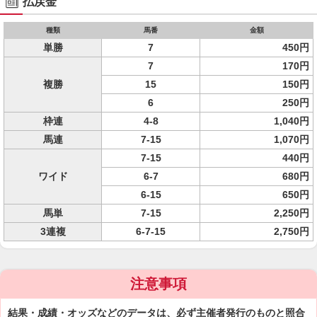
払戻金
種類
馬番
金額
単勝
7
450円
7
170円
複勝
15
150円
6
250円
枠連
4-8
1,040円
馬連
7-15
1,070円
7-15
440円
ワイド
6-7
680円
6-15
650円
馬単
7-15
2,250円
3連複
6-7-15
2,750円
注意事項
結果・成績・オッズなどのデータは、必ず主催者発行のものと照合