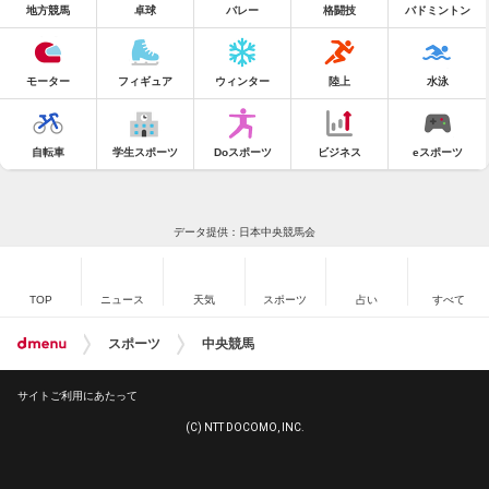
地方競馬
卓球
バレー
格闘技
バドミントン
モーター
フィギュア
ウィンター
陸上
水泳
自転車
学生スポーツ
Doスポーツ
ビジネス
eスポーツ
データ提供：日本中央競馬会
TOP
ニュース
天気
スポーツ
占い
すべて
スポーツ
中央競馬
サイトご利用にあたって
(C) NTT DOCOMO, INC.