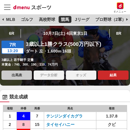
dメニュー
球
MLB
ゴルフ
高校野球
競馬
Jリーグ
プロ野球（2軍）
6R
10月7日(土) 4回東京1日
8R
3歳以上1勝クラス(500万円以下)
7R
13:20
ダート 左・1,600m 16頭
3歳以上 若手騎手 定量
本賞金：740、300、190、110、74万円
出馬表
データ分析
オッズ
結果
競走成績
着順
枠番
馬番
馬名
着差
1
4
7
テンジンダイカグラ
1.37.8
2
8
15
タイセイハニー
クビ