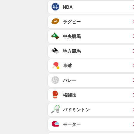
NBA
ラグビー
中央競馬
地方競馬
卓球
バレー
格闘技
バドミントン
モーター