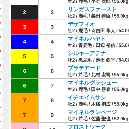
牡2 / 鹿毛 / 小野 次郎 / 55.0kg
リンガスファースト
2
2
牡2 / 鹿毛 / 柴田 善臣 / 55.0kg
デザフィオ
3
3
牡2 / 鹿毛 / ☆吉田 隼人 / 54.0
マイネルハヤト
4
4
牡2 / 青鹿毛 / 田辺 裕信 / 55.0
シルキーアテナ
5
5
牝2 / 黒鹿毛 / 池田 鉄平 / 54.0
プラテアード
6
6
牡2 / 芦毛 / 北村 宏司 / 55.0kg
マイネルグラシュー
6
7
牡2 / 鹿毛 / 田中 勝春 / 55.0kg
イチエイムサシ
7
8
牡2 / 鹿毛 / 木幡 初広 / 55.0kg
マイネルランページ
7
9
牡2 / 芦毛 / 佐藤 聖也 / 52.0kg
フロストワーク