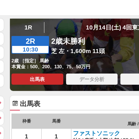
1R
10月14日(土) 4回
2R
2歳未勝利
10:30
芝 左・1,600m 11頭
2歳 ［指定］ 馬齢
本賞金：500、200、130、75、50万円
出馬表
データ分析
出馬表
枠番
馬番
馬齢 /
ファストソニック
1
1