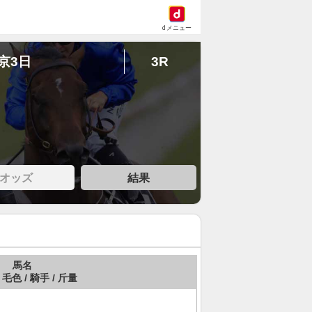
dメニュー
東京3日
3R
オッズ
結果
馬名
 毛色 / 騎手 / 斤量