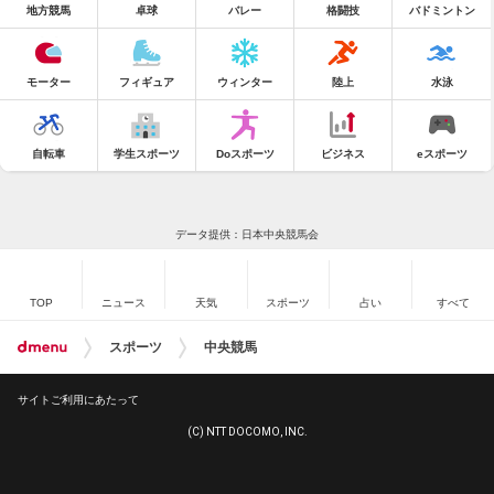
地方競馬
卓球
バレー
格闘技
バドミントン
モーター
フィギュア
ウィンター
陸上
水泳
自転車
学生スポーツ
Doスポーツ
ビジネス
eスポーツ
データ提供：日本中央競馬会
TOP
ニュース
天気
スポーツ
占い
すべて
スポーツ
中央競馬
サイトご利用にあたって
(C) NTT DOCOMO, INC.