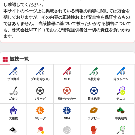
し確認してください。
本サイトのページ上に掲載されている情報の内容に関しては万全を
期しておりますが、その内容の正確性および安全性を保証するもの
ではありません。 当該情報に基づいて被ったいかなる損害について
も、株式会社NTTドコモおよび情報提供者は一切の責任を負いかね
ます。
競技一覧
プロ野球
プロ野球(2軍)
MLB
高校野球
侍ジャパン
ゴルフ
Jリーグ
海外サッカー
日本代表
テニス
大相撲
Bリーグ
NBA
ラグビー
中央競馬