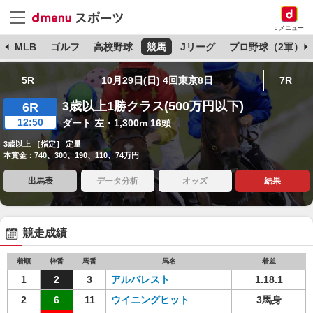
dメニュー
球
MLB
ゴルフ
高校野球
競馬
Jリーグ
プロ野球（2軍）
5R
10月29日(日) 4回東京8日
7R
3歳以上1勝クラス(500万円以下)
6R
12:50
ダート 左・1,300m 16頭
3歳以上 ［指定］ 定量
本賞金：740、300、190、110、74万円
出馬表
データ分析
オッズ
結果
競走成績
着順
枠番
馬番
馬名
着差
1
2
3
アルバレスト
1.18.1
2
6
11
ウイニングヒット
3馬身