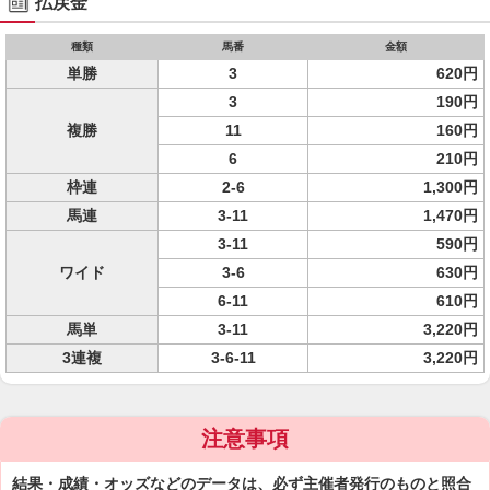
払戻金
種類
馬番
金額
単勝
3
620円
3
190円
複勝
11
160円
6
210円
枠連
2-6
1,300円
馬連
3-11
1,470円
3-11
590円
ワイド
3-6
630円
6-11
610円
馬単
3-11
3,220円
3連複
3-6-11
3,220円
注意事項
結果・成績・オッズなどのデータは、必ず主催者発行のものと照合