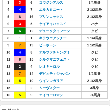
3
3
6
コウジンアルス
3/4馬身
4
4
7
エルカミニート
2 1/2馬身
5
8
16
プリンコックス
2 1/2馬身
6
3
5
ケイアイハクスイ
ハナ
7
6
12
デュークタイフーン
クビ
8
1
1
キラウエアシチー
1 1/4馬身
9
7
13
ビーボーン
1 1/2馬身
10
4
8
アルファチャングミ
クビ
11
8
15
シルクマニフェスト
クビ
12
2
4
レオキャロル
クビ
13
7
14
デピュティジャパン
1/2馬身
14
5
10
ウインレガリア
2 1/2馬身
15
1
2
ムーヴスター
3馬身
16
5
9
エイコーロマン
3/4馬身