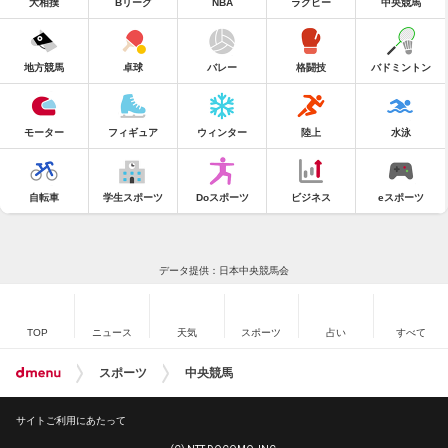
大相撲
Bリーグ
NBA
ラグビー
中央競馬
地方競馬
卓球
バレー
格闘技
バドミントン
モーター
フィギュア
ウィンター
陸上
水泳
自転車
学生スポーツ
Doスポーツ
ビジネス
eスポーツ
データ提供：日本中央競馬会
TOP
ニュース
天気
スポーツ
占い
すべて
スポーツ
中央競馬
サイトご利用にあたって