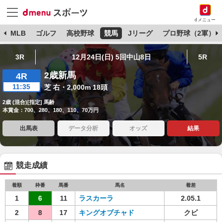
dメニュー
球
MLB
ゴルフ
高校野球
競馬
Jリーグ
プロ野球（2軍）
3R
12月24日(日) 5回中山8日
5R
2歳新馬
4R
11:35
芝 右・2,000m 18頭
2歳 (混合)[指定] 馬齢
本賞金：700、280、180、110、70万円
出馬表
データ分析
オッズ
結果
競走成績
着順
枠番
馬番
馬名
着差
1
6
11
ラスカーラ
2.05.1
2
8
17
キングオブチャド
クビ