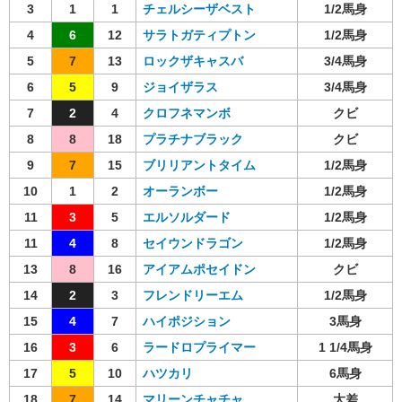
3
1
1
チェルシーザベスト
1/2馬身
4
6
12
サラトガティプトン
1/2馬身
5
7
13
ロックザキャスバ
3/4馬身
6
5
9
ジョイザラス
3/4馬身
7
2
4
クロフネマンボ
クビ
8
8
18
プラチナブラック
クビ
9
7
15
ブリリアントタイム
1/2馬身
10
1
2
オーランボー
1/2馬身
11
3
5
エルソルダード
1/2馬身
11
4
8
セイウンドラゴン
1/2馬身
13
8
16
アイアムポセイドン
クビ
14
2
3
フレンドリーエム
1/2馬身
15
4
7
ハイポジション
3馬身
16
3
6
ラードロプライマー
1 1/4馬身
17
5
10
ハツカリ
6馬身
18
7
14
マリーンチャチャ
大差