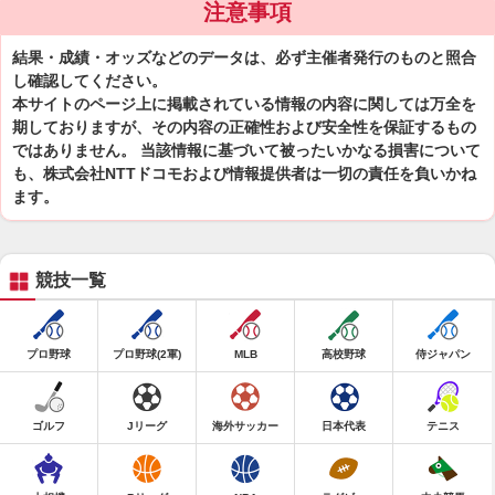
注意事項
結果・成績・オッズなどのデータは、必ず主催者発行のものと照合
し確認してください。
本サイトのページ上に掲載されている情報の内容に関しては万全を
期しておりますが、その内容の正確性および安全性を保証するもの
ではありません。 当該情報に基づいて被ったいかなる損害について
も、株式会社NTTドコモおよび情報提供者は一切の責任を負いかね
ます。
競技一覧
プロ野球
プロ野球(2軍)
MLB
高校野球
侍ジャパン
ゴルフ
Jリーグ
海外サッカー
日本代表
テニス