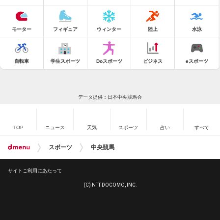
モーター
フィギュア
ウィンター
陸上
水泳
自転車
学生スポーツ
Doスポーツ
ビジネス
eスポーツ
データ提供：日本中央競馬会
TOP
ニュース
天気
スポーツ
占い
すべて
スポーツ
中央競馬
サイトご利用にあたって
(C) NTT DOCOMO, INC.