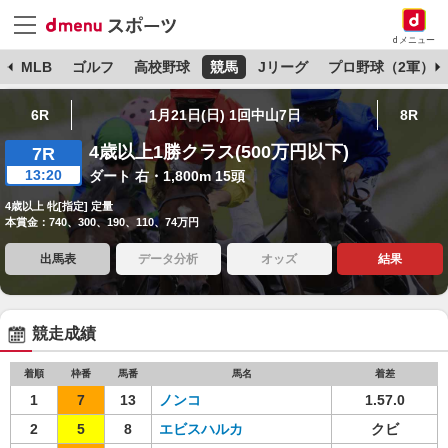
dメニュー
球
MLB
ゴルフ
高校野球
競馬
Jリーグ
プロ野球（2軍）
6R
1月21日(日) 1回中山7日
8R
4歳以上1勝クラス(500万円以下)
7R
13:20
ダート 右・1,800m 15頭
4歳以上 牝[指定] 定量
本賞金：740、300、190、110、74万円
出馬表
データ分析
オッズ
結果
競走成績
着順
枠番
馬番
馬名
着差
1
7
13
ノンコ
1.57.0
2
5
8
エビスハルカ
クビ