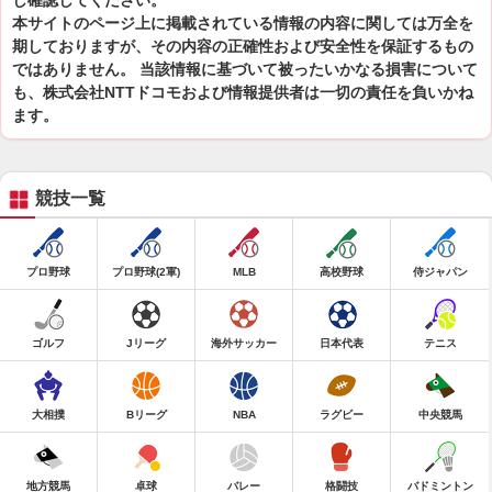
し確認してください。
本サイトのページ上に掲載されている情報の内容に関しては万全を
期しておりますが、その内容の正確性および安全性を保証するもの
ではありません。 当該情報に基づいて被ったいかなる損害について
も、株式会社NTTドコモおよび情報提供者は一切の責任を負いかね
ます。
競技一覧
プロ野球
プロ野球(2軍)
MLB
高校野球
侍ジャパン
ゴルフ
Jリーグ
海外サッカー
日本代表
テニス
大相撲
Bリーグ
NBA
ラグビー
中央競馬
地方競馬
卓球
バレー
格闘技
バドミントン