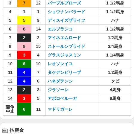
3
7
12
パープルプローズ
1 1/2馬身
4
1
1
ショウナンバラード
1 1/2馬身
5
5
9
ディスイズザライフ
ハナ
6
8
14
エルブランコ
1 1/2馬身
7
2
2
マイネエムロード
1/2馬身
8
8
15
ストールンブライド
3/4馬身
9
3
4
グラスジャスミン
1 1/4馬身
10
6
10
レオソレイユ
ハナ
11
4
7
タケデンビリーブ
1/2馬身
12
4
6
ハネダテンシ
クビ
13
2
3
ジラソーレ
4馬身
14
3
5
アポロベルーガ
9馬身
競争
6
11
マドリガーレ
中止
払戻金