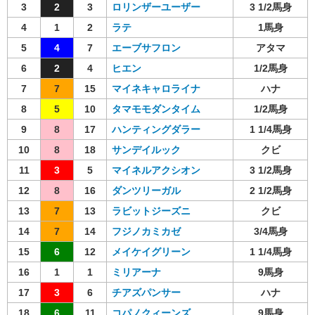
3
2
3
ロリンザーユーザー
3 1/2馬身
4
1
2
ラテ
1馬身
5
4
7
エーブサフロン
アタマ
6
2
4
ヒエン
1/2馬身
7
7
15
マイネキャロライナ
ハナ
8
5
10
タマモモダンタイム
1/2馬身
9
8
17
ハンティングダラー
1 1/4馬身
10
8
18
サンデイルック
クビ
11
3
5
マイネルアクシオン
3 1/2馬身
12
8
16
ダンツリーガル
2 1/2馬身
13
7
13
ラビットジーズニ
クビ
14
7
14
フジノカミカゼ
3/4馬身
15
6
12
メイケイグリーン
1 1/4馬身
16
1
1
ミリアーナ
9馬身
17
3
6
チアズパンサー
ハナ
18
6
11
コパノクィーンズ
9馬身