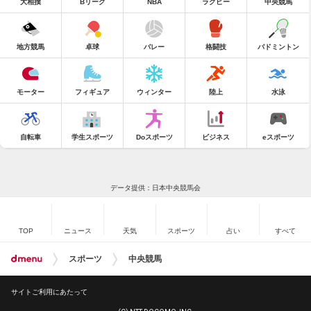
大相撲
Bリーグ
NBA
ラグビー
中央競馬
地方競馬
卓球
バレー
格闘技
バドミントン
モーター
フィギュア
ウィンター
陸上
水泳
自転車
学生スポーツ
Doスポーツ
ビジネス
eスポーツ
データ提供：日本中央競馬会
TOP
ニュース
天気
スポーツ
占い
すべて
スポーツ
中央競馬
サイトご利用にあたって