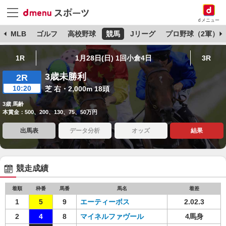
dメニュー
球
MLB
ゴルフ
高校野球
競馬
Jリーグ
プロ野球（2軍）
1R
1月28日(日) 1回小倉4日
3R
3歳未勝利
2R
10:20
芝 右・2,000m 18頭
3歳 馬齢
本賞金：500、200、130、75、50万円
出馬表
データ分析
オッズ
結果
競走成績
着順
枠番
馬番
馬名
着差
1
5
9
エーティーボス
2.02.3
2
4
8
マイネルファヴール
4馬身