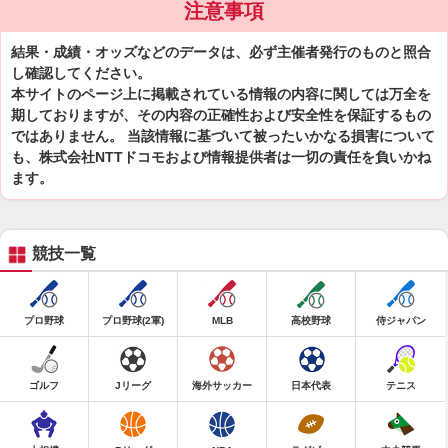
注意事項
結果・成績・オッズなどのデータは、必ず主催者発行のものと照合
し確認してください。
本サイトのページ上に掲載されている情報の内容に関しては万全を
期しておりますが、その内容の正確性および安全性を保証するもの
ではありません。 当該情報に基づいて被ったいかなる損害について
も、株式会社NTTドコモおよび情報提供者は一切の責任を負いかね
ます。
競技一覧
プロ野球
プロ野球(2軍)
MLB
高校野球
侍ジャパン
ゴルフ
Jリーグ
海外サッカー
日本代表
テニス