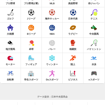
プロ野球
プロ野球(2軍)
MLB
高校野球
侍ジャパン
ゴルフ
Jリーグ
海外サッカー
日本代表
テニス
大相撲
Bリーグ
NBA
ラグビー
中央競馬
地方競馬
卓球
バレー
格闘技
バドミントン
モーター
フィギュア
ウィンター
陸上
水泳
自転車
学生スポーツ
Doスポーツ
ビジネス
eスポーツ
データ提供：日本中央競馬会