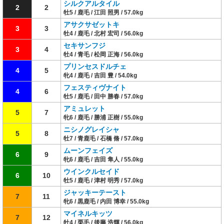
シルクアルタイル
2
2
牡5 / 鹿毛 / 江田 照男 / 57.0kg
アサクサゼットキ
3
3
牡4 / 鹿毛 / 北村 宏司 / 56.0kg
セキサンフジ
3
4
牡4 / 青毛 / 松岡 正海 / 56.0kg
プリンセスドルチェ
4
5
牝4 / 鹿毛 / 吉田 豊 / 54.0kg
フェスティヴナイト
4
6
牡5 / 鹿毛 / 田中 勝春 / 57.0kg
アミュレット
5
7
牝6 / 鹿毛 / 勝浦 正樹 / 55.0kg
ニシノグレイシャ
5
8
牡7 / 青鹿毛 / 石橋 脩 / 57.0kg
ムーンフェイズ
6
9
牝6 / 鹿毛 / 吉田 隼人 / 55.0kg
ウインクルセイド
6
10
牡5 / 鹿毛 / 津村 明秀 / 57.0kg
ジャッキーテースト
7
11
牝6 / 黒鹿毛 / 内田 博幸 / 55.0kg
マイネルキッツ
7
12
牡4 / 栗毛 / 後藤 浩輝 / 56.0kg