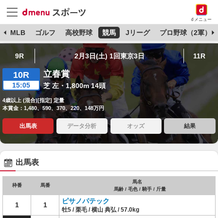
dメニュー
球
MLB
ゴルフ
高校野球
競馬
Jリーグ
プロ野球（2軍）
9R
2月3日(土) 1回東京3日
11R
立春賞
10R
15:05
芝 左・1,800m 14頭
4歳以上 (混合)[指定] 定量
本賞金：1,480、590、370、220、148万円
出馬表
データ分析
オッズ
結果
出馬表
馬名
枠番
馬番
馬齢 / 毛色 / 騎手 / 斤量
ピサノパテック
1
1
牡5 / 栗毛 / 横山 典弘 / 57.0kg