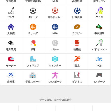
プロ野球
プロ野球(2軍)
MLB
高校野球
侍ジャパン
ゴルフ
Jリーグ
海外サッカー
日本代表
テニス
大相撲
Bリーグ
NBA
ラグビー
中央競馬
地方競馬
卓球
バレー
格闘技
バドミントン
モーター
フィギュア
ウィンター
陸上
水泳
自転車
学生スポーツ
Doスポーツ
ビジネス
eスポーツ
データ提供：日本中央競馬会