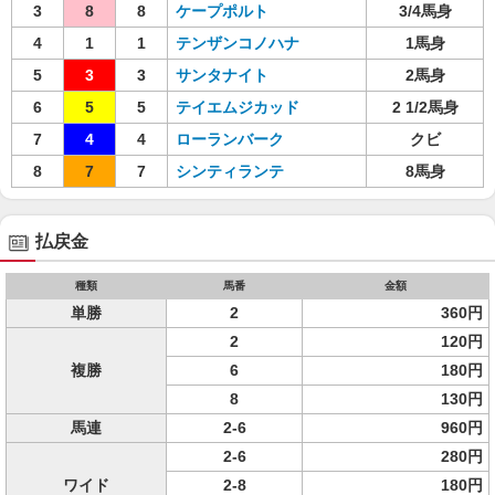
3
8
8
ケープポルト
3/4馬身
4
1
1
テンザンコノハナ
1馬身
5
3
3
サンタナイト
2馬身
6
5
5
テイエムジカッド
2 1/2馬身
7
4
4
ローランバーク
クビ
8
7
7
シンティランテ
8馬身
払戻金
種類
馬番
金額
単勝
2
360円
2
120円
複勝
6
180円
8
130円
馬連
2-6
960円
2-6
280円
ワイド
2-8
180円