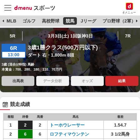
dメニュー
球
MLB
ゴルフ
高校野球
競馬
Jリーグ
プロ野球（2軍）
5R
3月3日(土) 1回阪神3日
7R
3歳1勝クラス(500万円以下)
6R
13:00
ダート 右・1,800m 8頭
3歳 (混合)(特指) 馬齢
本賞金：700、280、180、110、70万円
出馬表
データ分析
オッズ
結果
競走成績
着順
枠番
馬番
馬名
着差
1
2
2
トーホウレーサー
1.54.7
2
6
6
ロフティマウンテン
3 1/2馬身