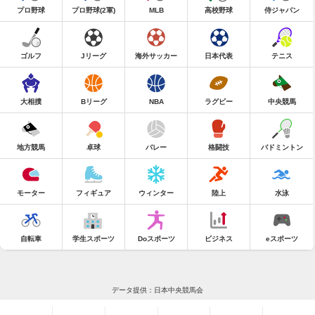
プロ野球
プロ野球(2軍)
MLB
高校野球
侍ジャパン
ゴルフ
Jリーグ
海外サッカー
日本代表
テニス
大相撲
Bリーグ
NBA
ラグビー
中央競馬
地方競馬
卓球
バレー
格闘技
バドミントン
モーター
フィギュア
ウィンター
陸上
水泳
自転車
学生スポーツ
Doスポーツ
ビジネス
eスポーツ
データ提供：日本中央競馬会