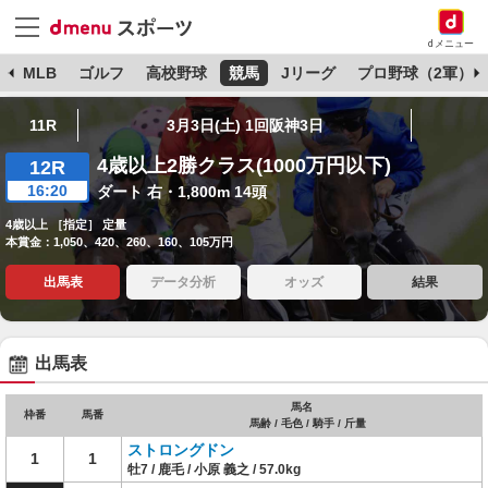
dメニュー
球
MLB
ゴルフ
高校野球
競馬
Jリーグ
プロ野球（2軍）
11R
3月3日(土) 1回阪神3日
4歳以上2勝クラス(1000万円以下)
12R
16:20
ダート 右・1,800m 14頭
4歳以上 ［指定］ 定量
本賞金：1,050、420、260、160、105万円
出馬表
データ分析
オッズ
結果
出馬表
馬名
枠番
馬番
馬齢 / 毛色 / 騎手 / 斤量
ストロングドン
1
1
牡7 / 鹿毛 / 小原 義之 / 57.0kg