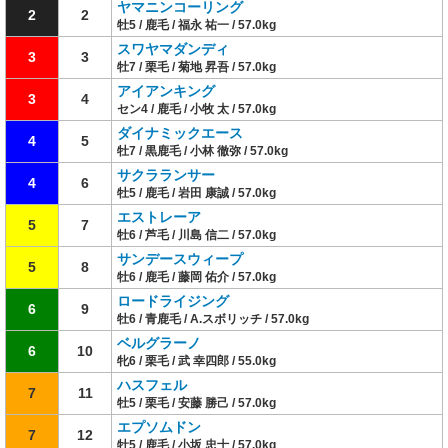
ヤマニンコーリング
2
2
牡5 / 鹿毛 / 福永 祐一 / 57.0kg
スワヤマダンディ
3
3
牡7 / 栗毛 / 菊地 昇吾 / 57.0kg
アイアンキング
3
4
セン4 / 鹿毛 / 小牧 太 / 57.0kg
ダイナミックエース
4
5
牡7 / 黒鹿毛 / 小林 徹弥 / 57.0kg
サクラランサー
4
6
牡5 / 鹿毛 / 岩田 康誠 / 57.0kg
エストレーア
5
7
牡6 / 芦毛 / 川島 信二 / 57.0kg
サンデースウィープ
5
8
牡6 / 鹿毛 / 藤岡 佑介 / 57.0kg
ロードライジング
6
9
牡6 / 青鹿毛 / A.スボリッチ / 57.0kg
ベルグラーノ
6
10
牝6 / 栗毛 / 武 幸四郎 / 55.0kg
ハスフェル
7
11
牡5 / 栗毛 / 安藤 勝己 / 57.0kg
エプソムドン
7
12
牡5 / 鹿毛 / 小坂 忠士 / 57.0kg