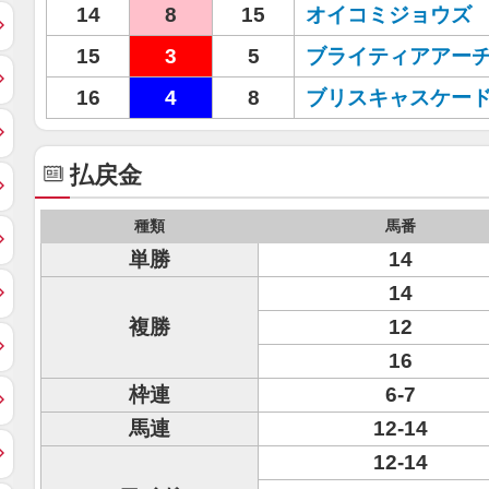
14
8
15
オイコミジョウズ
15
3
5
ブライティアアー
16
4
8
ブリスキャスケー
払戻金
種類
馬番
単勝
14
14
複勝
12
16
枠連
6-7
馬連
12-14
12-14