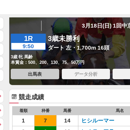
3月18日(日) 1回中
1R
3歳未勝利
9:50
ダート 左・1,700m 16頭
3歳 牝 馬齢
本賞金：500、200、130、75、50万円
出馬表
データ分析
競走成績
着順
枠番
馬番
馬名
1
7
14
ヒシルーマー