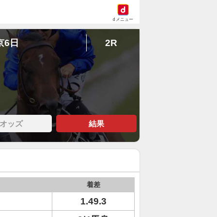
dメニュー
京6日
2R
オッズ
結果
着差
1.49.3