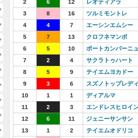
2
6
12
レオティアラ
3
8
16
ツルミモントレ
4
4
7
エーシンエムシー
5
7
13
クロフネマンボ
6
5
10
ポートカンパーニ
7
2
4
サクラトゥハート
8
5
9
テイエムヨカドー
9
3
6
スズノトップレデ
10
1
1
ディアルマ
11
2
3
エンドレスヒロイ
12
6
11
ジェニーサンサン
13
1
2
テイエムオドリコ