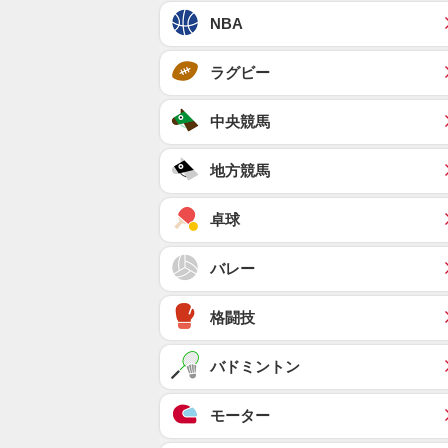
NBA
ラグビー
中央競馬
地方競馬
卓球
バレー
格闘技
バドミントン
モーター