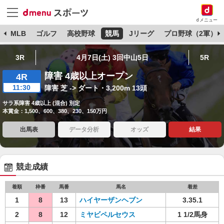
dメニュー
球
MLB
ゴルフ
高校野球
競馬
Jリーグ
プロ野球（2軍）
3R
4月7日(土) 3回中山5日
5R
障害 4歳以上オープン
4R
11:30
障害 芝 -> ダート・3,200m 13頭
サラ系障害 4歳以上 (混合) 別定
本賞金：1,500、600、380、230、150万円
出馬表
データ分析
オッズ
結果
競走成績
着順
枠番
馬番
馬名
着差
1
8
13
ハイヤーザンヘブン
3.35.1
2
8
12
ミヤビペルセウス
1 1/2馬身