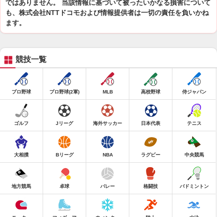
ではありません。 当該情報に基づいて被ったいかなる損害について
も、株式会社NTTドコモおよび情報提供者は一切の責任を負いかね
ます。
競技一覧
プロ野球
プロ野球(2軍)
MLB
高校野球
侍ジャパン
ゴルフ
Jリーグ
海外サッカー
日本代表
テニス
大相撲
Bリーグ
NBA
ラグビー
中央競馬
地方競馬
卓球
バレー
格闘技
バドミントン