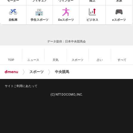
モーター
フィギュア
ウィンター
陸上
水泳
自転車
学生スポーツ
Doスポーツ
ビジネス
eスポーツ
データ提供：日本中央競馬会
TOP
ニュース
天気
スポーツ
占い
すべて
スポーツ
中央競馬
サイトご利用にあたって
(C) NTT DOCOMO, INC.