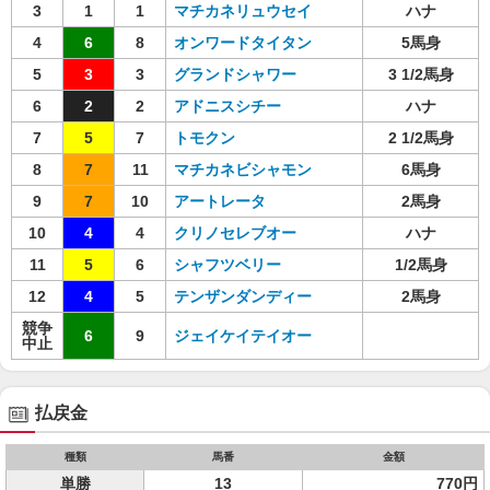
3
1
1
マチカネリュウセイ
ハナ
4
6
8
オンワードタイタン
5馬身
5
3
3
グランドシャワー
3 1/2馬身
6
2
2
アドニスシチー
ハナ
7
5
7
トモクン
2 1/2馬身
8
7
11
マチカネビシャモン
6馬身
9
7
10
アートレータ
2馬身
10
4
4
クリノセレブオー
ハナ
11
5
6
シャフツベリー
1/2馬身
12
4
5
テンザンダンディー
2馬身
競争
6
9
ジェイケイテイオー
中止
払戻金
種類
馬番
金額
単勝
13
770円