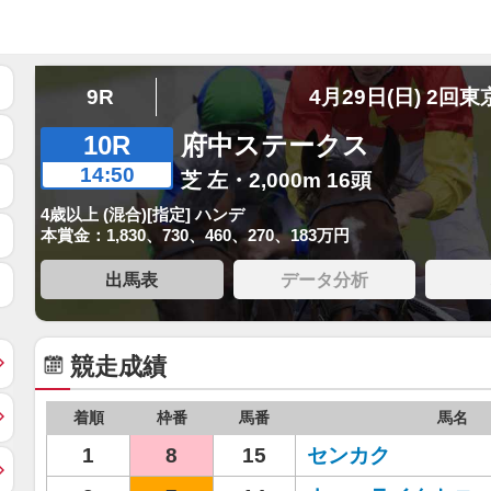
9R
4月29日(日) 2回東
10R
府中ステークス
14:50
芝 左・2,000m 16頭
4歳以上 (混合)[指定] ハンデ
本賞金：1,830、730、460、270、183万円
出馬表
データ分析
競走成績
着順
枠番
馬番
馬名
1
8
15
センカク