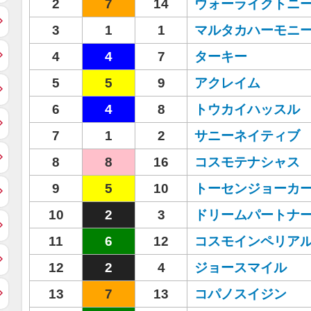
2
7
14
ウォーライクトニ
3
1
1
マルタカハーモニ
4
4
7
ターキー
5
5
9
アクレイム
6
4
8
トウカイハッスル
7
1
2
サニーネイティブ
8
8
16
コスモテナシャス
9
5
10
トーセンジョーカ
10
2
3
ドリームパートナ
11
6
12
コスモインペリア
12
2
4
ジョースマイル
13
7
13
コパノスイジン