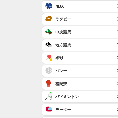
NBA
ラグビー
中央競馬
地方競馬
卓球
バレー
格闘技
バドミントン
モーター