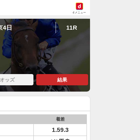
dメニュー
京4日
11R
オッズ
結果
着差
1.59.3