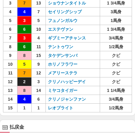
3
7
13
ショウナンタイトル
1 3/4馬身
4
4
7
セイリングシップ
3馬身
5
3
5
フュノンガルウ
1馬身
6
6
10
エステヴァン
1 3/4馬身
7
3
4
ギブミーアチャンス
3/4馬身
8
6
11
テントゥワン
1/2馬身
9
8
15
タケデンサンバ
クビ
10
5
9
ホリノフラワー
クビ
11
7
12
メアリーステラ
クビ
12
2
3
クリノハッピーデイ
クビ
13
8
14
ミヤコタイガー
1 1/4馬身
14
4
6
クリノジャンファン
3/4馬身
15
1
1
レオブライト
1/2馬身
払戻金