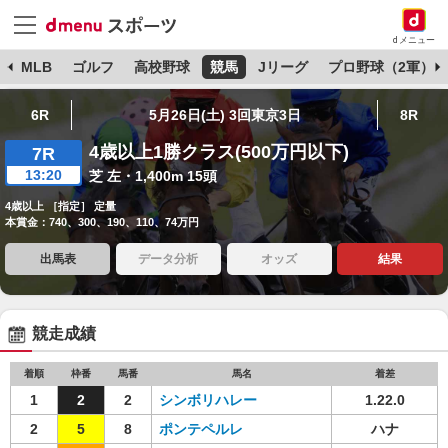
dメニュー
球
MLB
ゴルフ
高校野球
競馬
Jリーグ
プロ野球（2軍）
6R
5月26日(土) 3回東京3日
8R
4歳以上1勝クラス(500万円以下)
7R
13:20
芝 左・1,400m 15頭
4歳以上 ［指定］ 定量
本賞金：740、300、190、110、74万円
出馬表
データ分析
オッズ
結果
競走成績
着順
枠番
馬番
馬名
着差
1
2
2
シンボリハレー
1.22.0
2
5
8
ポンテペルレ
ハナ