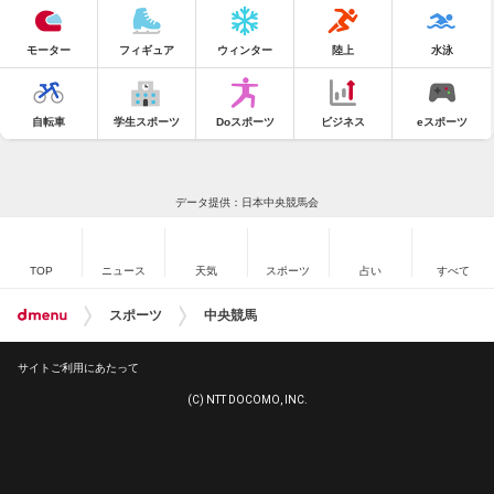
モーター
フィギュア
ウィンター
陸上
水泳
自転車
学生スポーツ
Doスポーツ
ビジネス
eスポーツ
データ提供：日本中央競馬会
TOP
ニュース
天気
スポーツ
占い
すべて
スポーツ
中央競馬
サイトご利用にあたって
(C) NTT DOCOMO, INC.