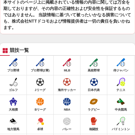
本サイトのページ上に掲載されている情報の内容に関しては万全を
期しておりますが、その内容の正確性および安全性を保証するもの
ではありません。 当該情報に基づいて被ったいかなる損害について
も、株式会社NTTドコモおよび情報提供者は一切の責任を負いかね
ます。
競技一覧
プロ野球
プロ野球(2軍)
MLB
高校野球
侍ジャパン
ゴルフ
Jリーグ
海外サッカー
日本代表
テニス
大相撲
Bリーグ
NBA
ラグビー
中央競馬
地方競馬
卓球
バレー
格闘技
バドミントン