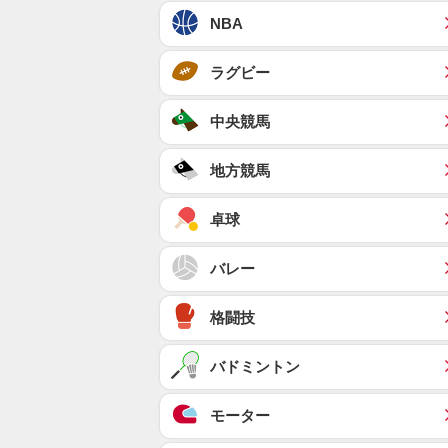
NBA
ラグビー
中央競馬
地方競馬
卓球
バレー
格闘技
バドミントン
モーター