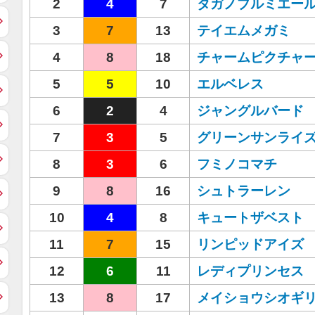
2
4
7
タガノプルミエー
3
7
13
テイエムメガミ
4
8
18
チャームピクチャ
5
5
10
エルベレス
6
2
4
ジャングルバード
7
3
5
グリーンサンライ
8
3
6
フミノコマチ
9
8
16
シュトラーレン
10
4
8
キュートザベスト
11
7
15
リンピッドアイズ
12
6
11
レディプリンセス
13
8
17
メイショウシオギ