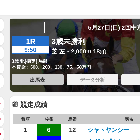
5月27日(日) 2回中
1R
3歳未勝利
9:50
芝 左・2,000m 18頭
3歳 牝[指定] 馬齢
本賞金：500、200、130、75、50万円
出馬表
データ分析
競走成績
着順
枠番
馬番
馬名
1
6
12
シャトヤンシー