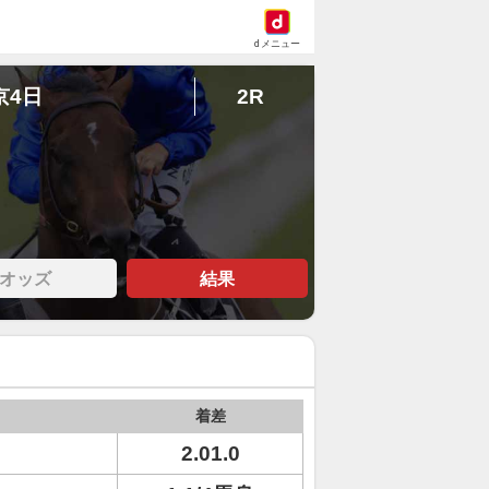
dメニュー
京4日
2R
オッズ
結果
着差
2.01.0