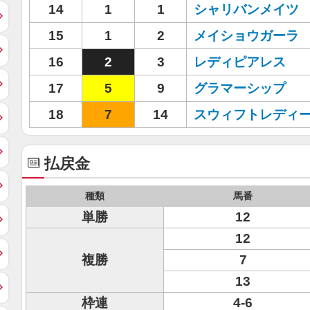
14
1
1
シャリバンメイツ
15
1
2
メイショウガーラ
16
2
3
レディピアレス
17
5
9
グラマーシップ
18
7
14
スウィフトレディ
払戻金
種類
馬番
単勝
12
12
複勝
7
13
枠連
4-6